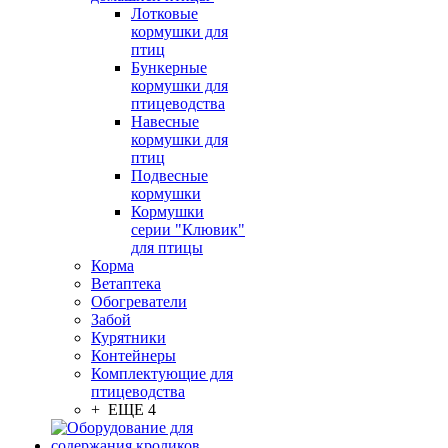
Лотковые
кормушки для
птиц
Бункерные
кормушки для
птицеводства
Навесные
кормушки для
птиц
Подвесные
кормушки
Кормушки
серии "Клювик"
для птицы
Корма
Ветаптека
Обогреватели
Забой
Курятники
Контейнеры
Комплектующие для
птицеводства
+ ЕЩЕ 4