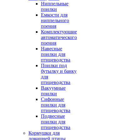
Ниппельные
поилки
Емкости для
ниппельного
поения
Комплектующие
автоматического
поения
Навесные
поилки для
птицеводства
Поилки под
бутылку и банку
для
птицеводства
Вакуумные
поилки
Сифонные
поилки для
птицеводства
Подвесные
поилки для
птицеводства
Кормушки для
домашней птицы