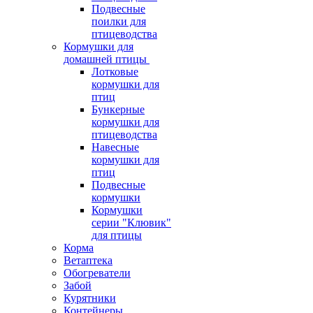
Подвесные
поилки для
птицеводства
Кормушки для
домашней птицы
Лотковые
кормушки для
птиц
Бункерные
кормушки для
птицеводства
Навесные
кормушки для
птиц
Подвесные
кормушки
Кормушки
серии "Клювик"
для птицы
Корма
Ветаптека
Обогреватели
Забой
Курятники
Контейнеры