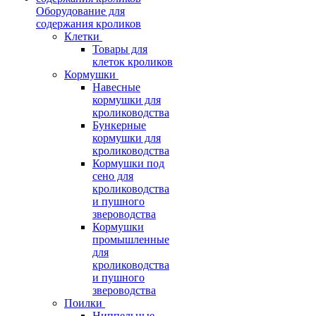
Оборудование для
содержания кроликов
Клетки
Товары для
клеток кроликов
Кормушки
Навесные
кормушки для
кролиководства
Бункерные
кормушки для
кролиководства
Кормушки под
сено для
кролиководства
и пушного
звероводства
Кормушки
промышленные
для
кролиководства
и пушного
звероводства
Поилки
Ниппельные