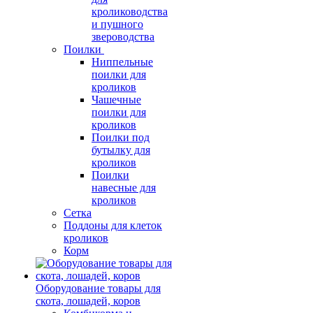
кролиководства
и пушного
звероводства
Поилки
Ниппельные
поилки для
кроликов
Чашечные
поилки для
кроликов
Поилки под
бутылку для
кроликов
Поилки
навесные для
кроликов
Сетка
Поддоны для клеток
кроликов
Корм
Оборудование товары для
скота, лошадей, коров