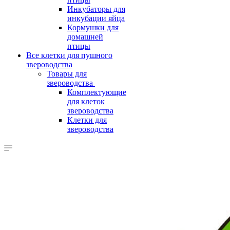
Инкубаторы для
инкубации яйца
Кормушки для
домашней
птицы
Все клетки для пушного
звероводства
Товары для
звероводства
Комплектующие
для клеток
звероводства
Клетки для
звероводства