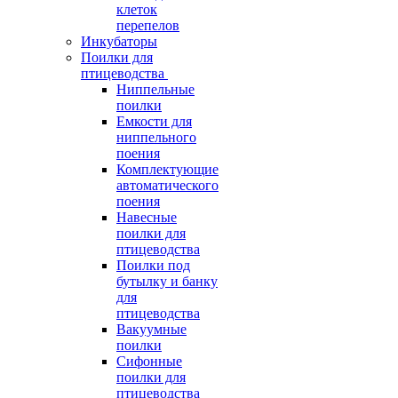
клеток
перепелов
Инкубаторы
Поилки для
птицеводства
Ниппельные
поилки
Емкости для
ниппельного
поения
Комплектующие
автоматического
поения
Навесные
поилки для
птицеводства
Поилки под
бутылку и банку
для
птицеводства
Вакуумные
поилки
Сифонные
поилки для
птицеводства