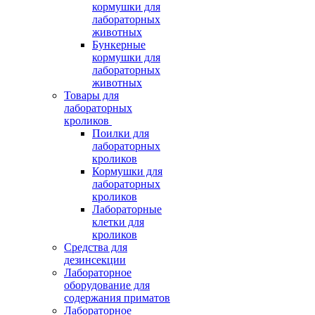
кормушки для
лабораторных
животных
Бункерные
кормушки для
лабораторных
животных
Товары для
лабораторных
кроликов
Поилки для
лабораторных
кроликов
Кормушки для
лабораторных
кроликов
Лабораторные
клетки для
кроликов
Средства для
дезинсекции
Лабораторное
оборудование для
содержания приматов
Лабораторное