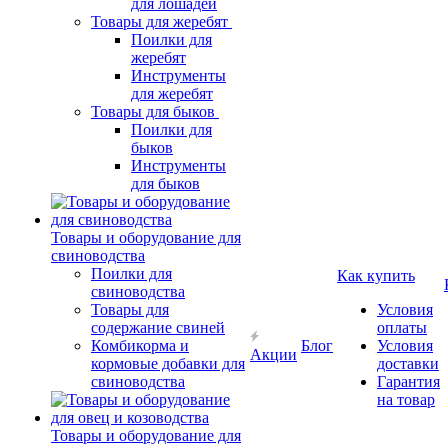
для лошадей
Товары для жеребят
Поилки для
жеребят
Инструменты
для жеребят
Товары для быков
Поилки для
быков
Инструменты
для быков
Товары и оборудование для
свиноводства
Поилки для
Как купить
свиноводства
Товары для
Условия
содержание свиней
оплаты
Комбикорма и
Блог
Условия
Акции
кормовые добавки для
доставки
свиноводства
Гарантия
на товар
Товары и оборудование для