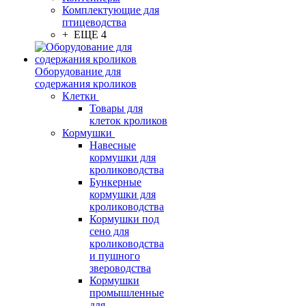
Комплектующие для
птицеводства
+ ЕЩЕ 4
Оборудование для
содержания кроликов
Клетки
Товары для
клеток кроликов
Кормушки
Навесные
кормушки для
кролиководства
Бункерные
кормушки для
кролиководства
Кормушки под
сено для
кролиководства
и пушного
звероводства
Кормушки
промышленные
для