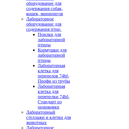
оборудование для
содержания собак,
кошек, минипигов
Лабораторное
оборудование для
содержания птиц
Поилки для
лабораторной
птицы
Кормушки для
лабораторной
птицы
Лабораторная
клетка для
перепелов 74bf-
Профи из трубы
Лабораторная
клетка для
перепелки 74bf-
Стандарт из
оцинковки
Лабораторный
стеллажи и клетки для
животных
Лабораторное