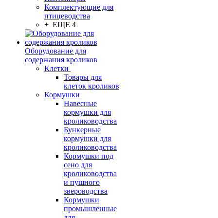
Комплектующие для
птицеводства
+ ЕЩЕ 4
Оборудование для
содержания кроликов
Клетки
Товары для
клеток кроликов
Кормушки
Навесные
кормушки для
кролиководства
Бункерные
кормушки для
кролиководства
Кормушки под
сено для
кролиководства
и пушного
звероводства
Кормушки
промышленные
для