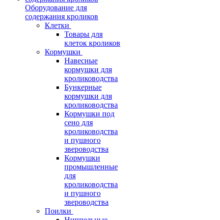
Оборудование для
содержания кроликов
Клетки
Товары для
клеток кроликов
Кормушки
Навесные
кормушки для
кролиководства
Бункерные
кормушки для
кролиководства
Кормушки под
сено для
кролиководства
и пушного
звероводства
Кормушки
промышленные
для
кролиководства
и пушного
звероводства
Поилки
Ниппельные