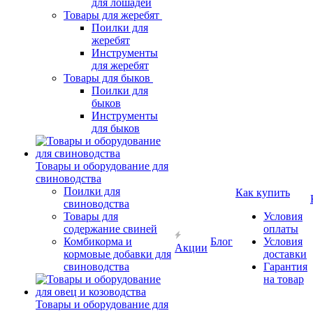
для лошадей
Товары для жеребят
Поилки для
жеребят
Инструменты
для жеребят
Товары для быков
Поилки для
быков
Инструменты
для быков
Товары и оборудование для
свиноводства
Поилки для
Как купить
свиноводства
Товары для
Условия
содержание свиней
оплаты
Комбикорма и
Блог
Условия
Акции
кормовые добавки для
доставки
свиноводства
Гарантия
на товар
Товары и оборудование для