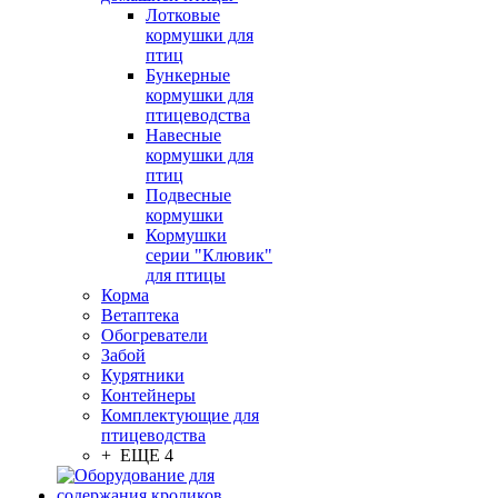
Лотковые
кормушки для
птиц
Бункерные
кормушки для
птицеводства
Навесные
кормушки для
птиц
Подвесные
кормушки
Кормушки
серии "Клювик"
для птицы
Корма
Ветаптека
Обогреватели
Забой
Курятники
Контейнеры
Комплектующие для
птицеводства
+ ЕЩЕ 4