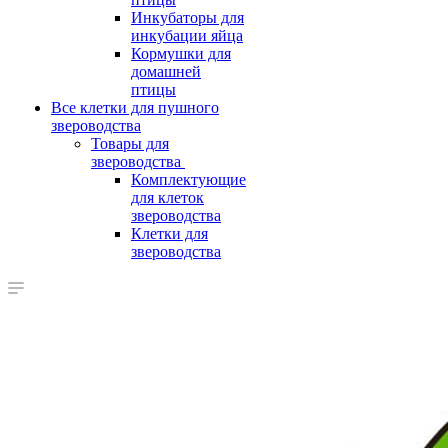
Инкубаторы для
инкубации яйца
Кормушки для
домашней
птицы
Все клетки для пушного
звероводства
Товары для
звероводства
Комплектующие
для клеток
звероводства
Клетки для
звероводства