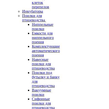
клеток
перепелов
Инкубаторы
Поилки для
птицеводства
Ниппельные
поилки
Емкости для
ниппельного
поения
Комплектующие
автоматического
поения
Навесные
поилки для
птицеводства
Поилки под
бутылку и банку
для
птицеводства
Вакуумные
поилки
Сифонные
поилки для
птицеводства