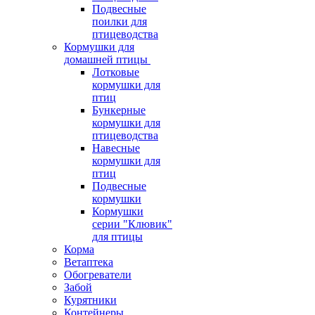
Подвесные
поилки для
птицеводства
Кормушки для
домашней птицы
Лотковые
кормушки для
птиц
Бункерные
кормушки для
птицеводства
Навесные
кормушки для
птиц
Подвесные
кормушки
Кормушки
серии "Клювик"
для птицы
Корма
Ветаптека
Обогреватели
Забой
Курятники
Контейнеры