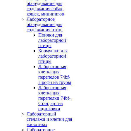
оборудование для
содержания собак,
кошек, минипигов
Лабораторное
оборудование для
содержания птиц
Поилки для
лабораторной
птицы
Кормушки для
лабораторной
птицы
Лабораторная
клетка для
перепелов 74bf-
Профи из трубы
Лабораторная
клетка для
перепелки 74bf-
Стандарт из
оцинковки
Лабораторный
стеллажи и клетки для
животных
Лабораторное