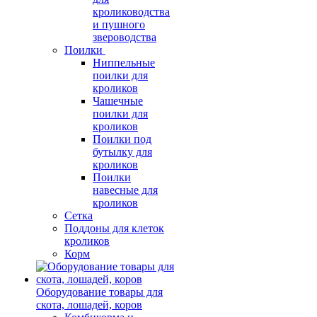
кролиководства
и пушного
звероводства
Поилки
Ниппельные
поилки для
кроликов
Чашечные
поилки для
кроликов
Поилки под
бутылку для
кроликов
Поилки
навесные для
кроликов
Сетка
Поддоны для клеток
кроликов
Корм
Оборудование товары для
скота, лошадей, коров