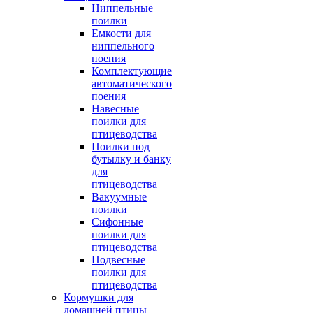
Ниппельные
поилки
Емкости для
ниппельного
поения
Комплектующие
автоматического
поения
Навесные
поилки для
птицеводства
Поилки под
бутылку и банку
для
птицеводства
Вакуумные
поилки
Сифонные
поилки для
птицеводства
Подвесные
поилки для
птицеводства
Кормушки для
домашней птицы