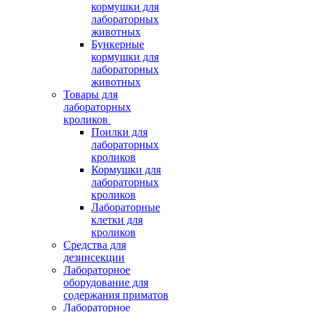
кормушки для
лабораторных
животных
Бункерные
кормушки для
лабораторных
животных
Товары для
лабораторных
кроликов
Поилки для
лабораторных
кроликов
Кормушки для
лабораторных
кроликов
Лабораторные
клетки для
кроликов
Средства для
дезинсекции
Лабораторное
оборудование для
содержания приматов
Лабораторное