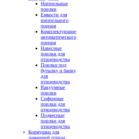
Ниппельные
поилки
Емкости для
ниппельного
поения
Комплектующие
автоматического
поения
Навесные
поилки для
птицеводства
Поилки под
бутылку и банку
для
птицеводства
Вакуумные
поилки
Сифонные
поилки для
птицеводства
Подвесные
поилки для
птицеводства
Кормушки для
домашней птицы