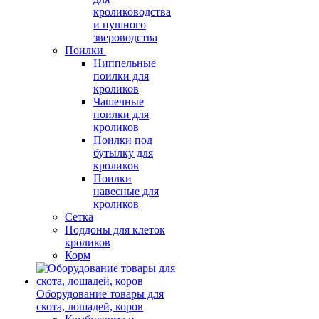
кролиководства
и пушного
звероводства
Поилки
Ниппельные
поилки для
кроликов
Чашечные
поилки для
кроликов
Поилки под
бутылку для
кроликов
Поилки
навесные для
кроликов
Сетка
Поддоны для клеток
кроликов
Корм
Оборудование товары для
скота, лошадей, коров