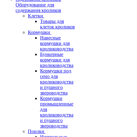
Оборудование для
содержания кроликов
Клетки
Товары для
клеток кроликов
Кормушки
Навесные
кормушки для
кролиководства
Бункерные
кормушки для
кролиководства
Кормушки под
сено для
кролиководства
и пушного
звероводства
Кормушки
промышленные
для
кролиководства
и пушного
звероводства
Поилки
Ниппельные