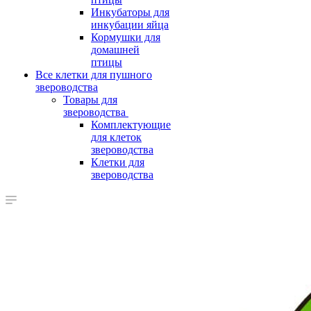
Инкубаторы для
инкубации яйца
Кормушки для
домашней
птицы
Все клетки для пушного
звероводства
Товары для
звероводства
Комплектующие
для клеток
звероводства
Клетки для
звероводства