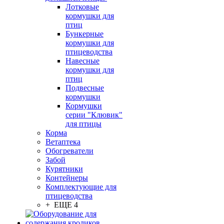
Лотковые
кормушки для
птиц
Бункерные
кормушки для
птицеводства
Навесные
кормушки для
птиц
Подвесные
кормушки
Кормушки
серии "Клювик"
для птицы
Корма
Ветаптека
Обогреватели
Забой
Курятники
Контейнеры
Комплектующие для
птицеводства
+ ЕЩЕ 4