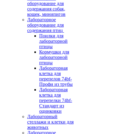
оборудование для
содержания собак,
кошек, минипигов
Лабораторное
оборудование для
содержания птиц
Поилки для
лабораторной
птицы
Кормушки для
лабораторной
птицы
Лабораторная
клетка для
перепелов 74bf-
Профи из трубы
Лабораторная
клетка для
перепелки 74bf-
Стандарт из
оцинковки
Лабораторный
стеллажи и клетки для
животных
Лабораторное