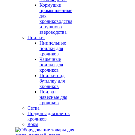
Кормушки
промышленные
для
кролиководства
и пушного
звероводства
Поилки
Ниппельные
поилки для
кроликов
Чашечные
поилки для
кроликов
Поилки под
бутылку для
кроликов
Поилки
навесные для
кроликов
Сетка
Поддоны для клеток
кроликов
Корм