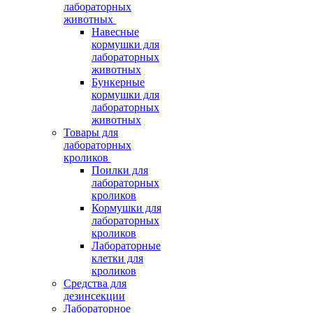
лабораторных
животных
Навесные
кормушки для
лабораторных
животных
Бункерные
кормушки для
лабораторных
животных
Товары для
лабораторных
кроликов
Поилки для
лабораторных
кроликов
Кормушки для
лабораторных
кроликов
Лабораторные
клетки для
кроликов
Средства для
дезинсекции
Лабораторное