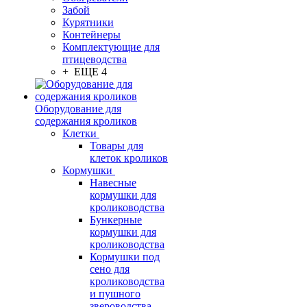
Забой
Курятники
Контейнеры
Комплектующие для
птицеводства
+ ЕЩЕ 4
Оборудование для
содержания кроликов
Клетки
Товары для
клеток кроликов
Кормушки
Навесные
кормушки для
кролиководства
Бункерные
кормушки для
кролиководства
Кормушки под
сено для
кролиководства
и пушного
звероводства