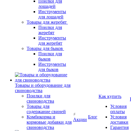
Поилки для
лошадей
Инструменты
для лошадей
Товары для жеребят
Поилки для
жеребят
Инструменты
для жеребят
Товары для быков
Поилки для
быков
Инструменты
для быков
Товары и оборудование для
свиноводства
Поилки для
Как купить
свиноводства
Товары для
Условия
содержание свиней
оплаты
Комбикорма и
Блог
Условия
Акции
кормовые добавки для
доставки
свиноводства
Гарантия