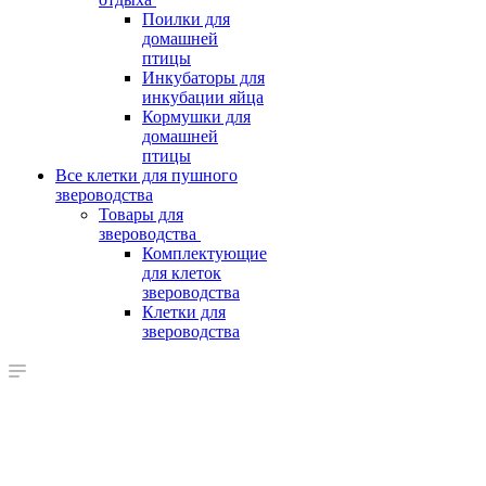
Поилки для
домашней
птицы
Инкубаторы для
инкубации яйца
Кормушки для
домашней
птицы
Все клетки для пушного
звероводства
Товары для
звероводства
Комплектующие
для клеток
звероводства
Клетки для
звероводства