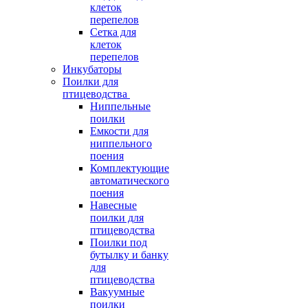
клеток
перепелов
Сетка для
клеток
перепелов
Инкубаторы
Поилки для
птицеводства
Ниппельные
поилки
Емкости для
ниппельного
поения
Комплектующие
автоматического
поения
Навесные
поилки для
птицеводства
Поилки под
бутылку и банку
для
птицеводства
Вакуумные
поилки