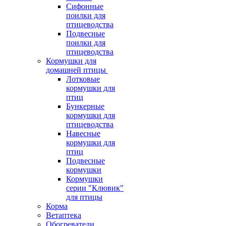
Сифонные
поилки для
птицеводства
Подвесные
поилки для
птицеводства
Кормушки для
домашней птицы
Лотковые
кормушки для
птиц
Бункерные
кормушки для
птицеводства
Навесные
кормушки для
птиц
Подвесные
кормушки
Кормушки
серии "Клювик"
для птицы
Корма
Ветаптека
Обогреватели