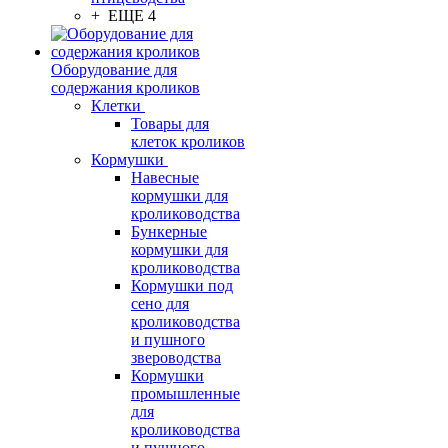
+ ЕЩЕ 4
Оборудование для
содержания кроликов
Клетки
Товары для
клеток кроликов
Кормушки
Навесные
кормушки для
кролиководства
Бункерные
кормушки для
кролиководства
Кормушки под
сено для
кролиководства
и пушного
звероводства
Кормушки
промышленные
для
кролиководства
и пушного