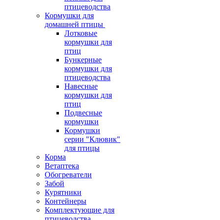
птицеводства
Кормушки для
домашней птицы
Лотковые
кормушки для
птиц
Бункерные
кормушки для
птицеводства
Навесные
кормушки для
птиц
Подвесные
кормушки
Кормушки
серии "Клювик"
для птицы
Корма
Ветаптека
Обогреватели
Забой
Курятники
Контейнеры
Комплектующие для
птицеводства