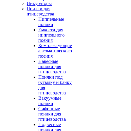
Инкубаторы
Поилки для
птицеводства
Ниппельные
поилки
Емкости для
ниппельного
поения
Комплектующие
автоматического
поения
Навесные
поилки для
птицеводства
Поилки под
бутылку и банку
для
птицеводства
Вакуумные
поилки
Сифонные
поилки для
птицеводства
Подвесные
поилки для