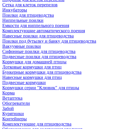
Сетка для клеток перепелов
Инкубаторы
Поилки для птицеводства
Ниппельные поилки
Емкости для ниппельного поения
Комплектующие автоматического поения
Навесные поилки для птицеводства
Поилки под бутылку и банку для птицеводства
Вакуумные поилки
Сифонные поилки для птицеводства
Подвесные поилки для птицеводства
Кормушки для домашней птицы
Лотковые кормушки для птиц
Бункерные кормушки для птицеводства
Навесные кормушки для птиц
Подвесные кормушки
Кормушки серии "Клювик" для птицы
Корма
Ветаптека
Обогреватели
Забой
Курятники
Контейнеры
Комплектующие для птицеводства