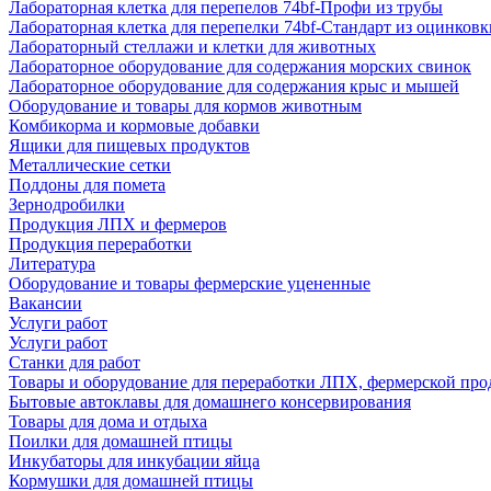
Лабораторная клетка для перепелов 74bf-Профи из трубы
Лабораторная клетка для перепелки 74bf-Стандарт из оцинковк
Лабораторный стеллажи и клетки для животных
Лабораторное оборудование для содержания морских свинок
Лабораторное оборудование для содержания крыс и мышей
Оборудование и товары для кормов животным
Комбикорма и кормовые добавки
Ящики для пищевых продуктов
Металлические сетки
Поддоны для помета
Зернодробилки
Продукция ЛПХ и фермеров
Продукция переработки
Литература
Оборудование и товары фермерские уцененные
Вакансии
Услуги работ
Услуги работ
Станки для работ
Товары и оборудование для переработки ЛПХ, фермерской пр
Бытовые автоклавы для домашнего консервирования
Товары для дома и отдыха
Поилки для домашней птицы
Инкубаторы для инкубации яйца
Кормушки для домашней птицы