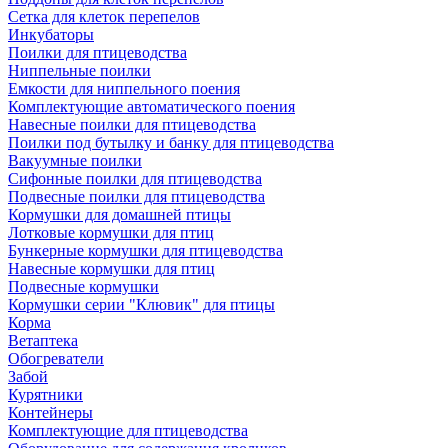
Сетка для клеток перепелов
Инкубаторы
Поилки для птицеводства
Ниппельные поилки
Емкости для ниппельного поения
Комплектующие автоматического поения
Навесные поилки для птицеводства
Поилки под бутылку и банку для птицеводства
Вакуумные поилки
Сифонные поилки для птицеводства
Подвесные поилки для птицеводства
Кормушки для домашней птицы
Лотковые кормушки для птиц
Бункерные кормушки для птицеводства
Навесные кормушки для птиц
Подвесные кормушки
Кормушки серии "Клювик" для птицы
Корма
Ветаптека
Обогреватели
Забой
Курятники
Контейнеры
Комплектующие для птицеводства