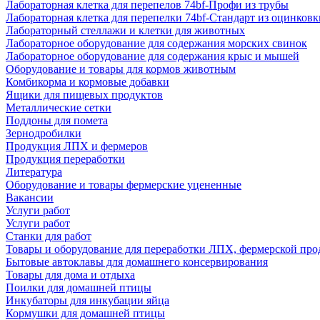
Лабораторная клетка для перепелов 74bf-Профи из трубы
Лабораторная клетка для перепелки 74bf-Стандарт из оцинковк
Лабораторный стеллажи и клетки для животных
Лабораторное оборудование для содержания морских свинок
Лабораторное оборудование для содержания крыс и мышей
Оборудование и товары для кормов животным
Комбикорма и кормовые добавки
Ящики для пищевых продуктов
Металлические сетки
Поддоны для помета
Зернодробилки
Продукция ЛПХ и фермеров
Продукция переработки
Литература
Оборудование и товары фермерские уцененные
Вакансии
Услуги работ
Услуги работ
Станки для работ
Товары и оборудование для переработки ЛПХ, фермерской пр
Бытовые автоклавы для домашнего консервирования
Товары для дома и отдыха
Поилки для домашней птицы
Инкубаторы для инкубации яйца
Кормушки для домашней птицы