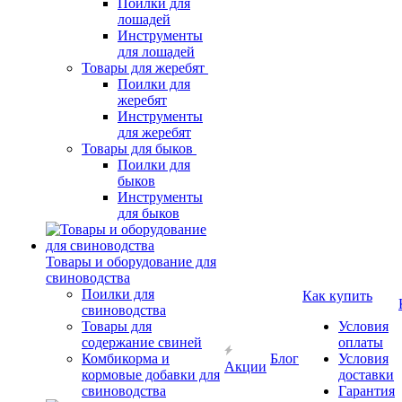
Поилки для
лошадей
Инструменты
для лошадей
Товары для жеребят
Поилки для
жеребят
Инструменты
для жеребят
Товары для быков
Поилки для
быков
Инструменты
для быков
Товары и оборудование для
свиноводства
Поилки для
Как купить
свиноводства
Товары для
Условия
содержание свиней
оплаты
Комбикорма и
Блог
Условия
Акции
кормовые добавки для
доставки
свиноводства
Гарантия