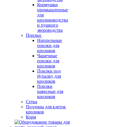
Кормушки
промышленные
для
кролиководства
и пушного
звероводства
Поилки
Ниппельные
поилки для
кроликов
Чашечные
поилки для
кроликов
Поилки под
бутылку для
кроликов
Поилки
навесные для
кроликов
Сетка
Поддоны для клеток
кроликов
Корм