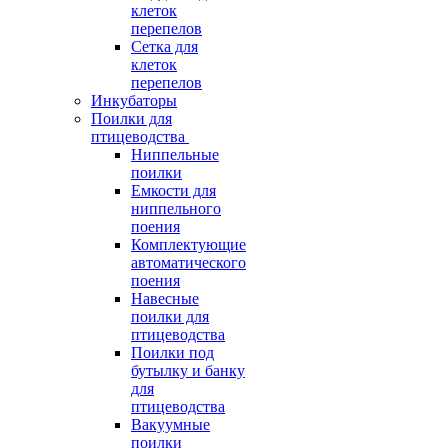
клеток
перепелов
Сетка для
клеток
перепелов
Инкубаторы
Поилки для
птицеводства
Ниппельные
поилки
Емкости для
ниппельного
поения
Комплектующие
автоматического
поения
Навесные
поилки для
птицеводства
Поилки под
бутылку и банку
для
птицеводства
Вакуумные
поилки