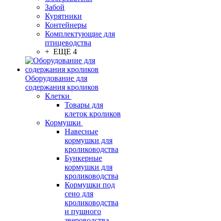
Забой
Курятники
Контейнеры
Комплектующие для
птицеводства
+ ЕЩЕ 4
Оборудование для
содержания кроликов
Клетки
Товары для
клеток кроликов
Кормушки
Навесные
кормушки для
кролиководства
Бункерные
кормушки для
кролиководства
Кормушки под
сено для
кролиководства
и пушного
звероводства