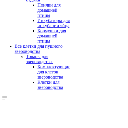
Поилки для
домашней
птицы
Инкубаторы для
инкубации яйца
Кормушки для
домашней
птицы
Все клетки для пушного
звероводства
Товары для
звероводства
Комплектующие
для клеток
звероводства
Клетки для
звероводства