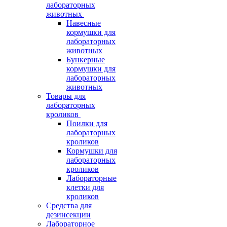
лабораторных
животных
Навесные
кормушки для
лабораторных
животных
Бункерные
кормушки для
лабораторных
животных
Товары для
лабораторных
кроликов
Поилки для
лабораторных
кроликов
Кормушки для
лабораторных
кроликов
Лабораторные
клетки для
кроликов
Средства для
дезинсекции
Лабораторное