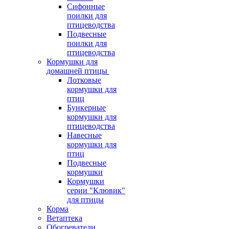
Сифонные
поилки для
птицеводства
Подвесные
поилки для
птицеводства
Кормушки для
домашней птицы
Лотковые
кормушки для
птиц
Бункерные
кормушки для
птицеводства
Навесные
кормушки для
птиц
Подвесные
кормушки
Кормушки
серии "Клювик"
для птицы
Корма
Ветаптека
Обогреватели