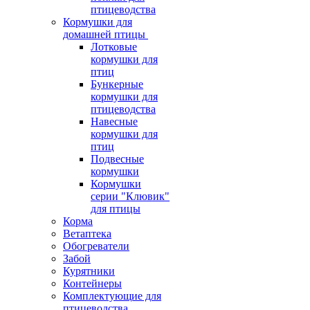
птицеводства
Кормушки для
домашней птицы
Лотковые
кормушки для
птиц
Бункерные
кормушки для
птицеводства
Навесные
кормушки для
птиц
Подвесные
кормушки
Кормушки
серии "Клювик"
для птицы
Корма
Ветаптека
Обогреватели
Забой
Курятники
Контейнеры
Комплектующие для
птицеводства