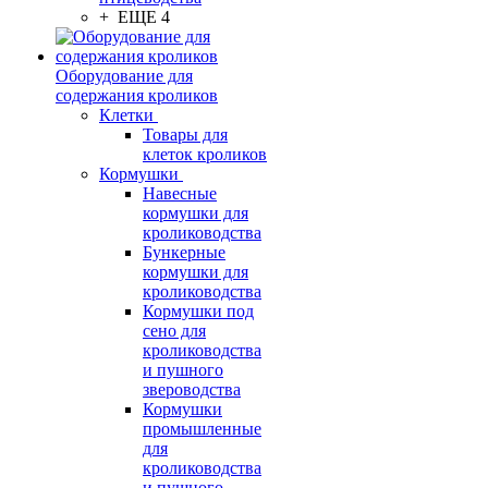
+ ЕЩЕ 4
Оборудование для
содержания кроликов
Клетки
Товары для
клеток кроликов
Кормушки
Навесные
кормушки для
кролиководства
Бункерные
кормушки для
кролиководства
Кормушки под
сено для
кролиководства
и пушного
звероводства
Кормушки
промышленные
для
кролиководства
и пушного