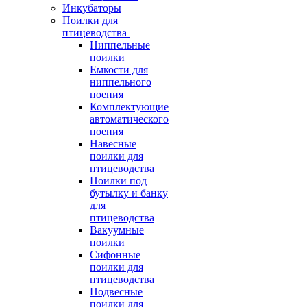
Инкубаторы
Поилки для
птицеводства
Ниппельные
поилки
Емкости для
ниппельного
поения
Комплектующие
автоматического
поения
Навесные
поилки для
птицеводства
Поилки под
бутылку и банку
для
птицеводства
Вакуумные
поилки
Сифонные
поилки для
птицеводства
Подвесные
поилки для