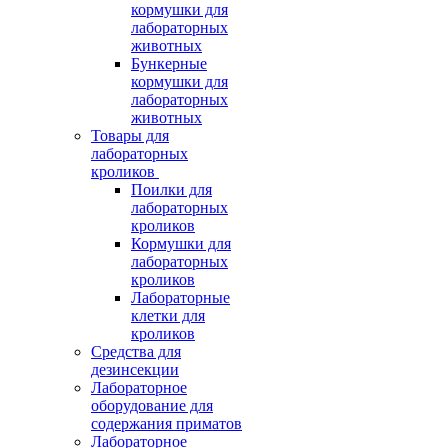
кормушки для
лабораторных
животных
Бункерные
кормушки для
лабораторных
животных
Товары для
лабораторных
кроликов
Поилки для
лабораторных
кроликов
Кормушки для
лабораторных
кроликов
Лабораторные
клетки для
кроликов
Средства для
дезинсекции
Лабораторное
оборудование для
содержания приматов
Лабораторное