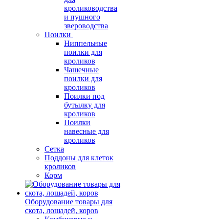
кролиководства
и пушного
звероводства
Поилки
Ниппельные
поилки для
кроликов
Чашечные
поилки для
кроликов
Поилки под
бутылку для
кроликов
Поилки
навесные для
кроликов
Сетка
Поддоны для клеток
кроликов
Корм
Оборудование товары для
скота, лошадей, коров