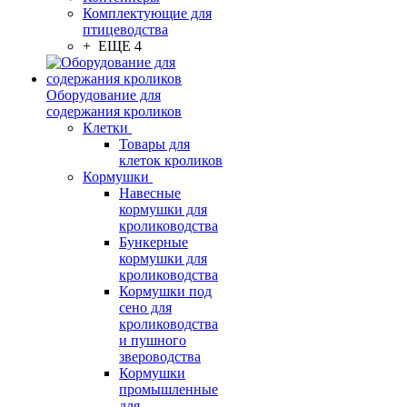
Комплектующие для
птицеводства
+ ЕЩЕ 4
Оборудование для
содержания кроликов
Клетки
Товары для
клеток кроликов
Кормушки
Навесные
кормушки для
кролиководства
Бункерные
кормушки для
кролиководства
Кормушки под
сено для
кролиководства
и пушного
звероводства
Кормушки
промышленные
для