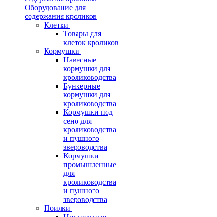
Оборудование для
содержания кроликов
Клетки
Товары для
клеток кроликов
Кормушки
Навесные
кормушки для
кролиководства
Бункерные
кормушки для
кролиководства
Кормушки под
сено для
кролиководства
и пушного
звероводства
Кормушки
промышленные
для
кролиководства
и пушного
звероводства
Поилки
Ниппельные