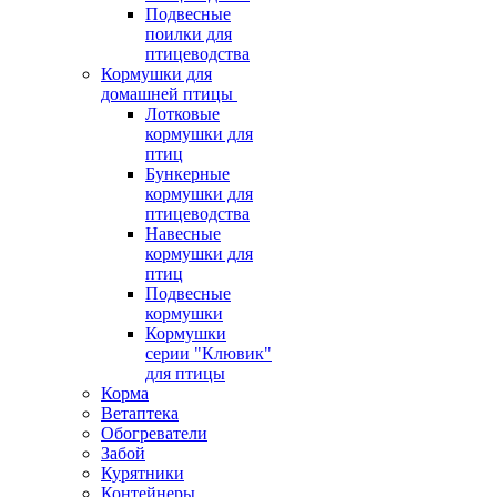
Подвесные
поилки для
птицеводства
Кормушки для
домашней птицы
Лотковые
кормушки для
птиц
Бункерные
кормушки для
птицеводства
Навесные
кормушки для
птиц
Подвесные
кормушки
Кормушки
серии "Клювик"
для птицы
Корма
Ветаптека
Обогреватели
Забой
Курятники
Контейнеры