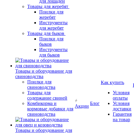
для лошадей
Товары для жеребят
Поилки для
жеребят
Инструменты
для жеребят
Товары для быков
Поилки для
быков
Инструменты
для быков
Товары и оборудование для
свиноводства
Поилки для
Как купить
свиноводства
Товары для
Условия
содержание свиней
оплаты
Комбикорма и
Блог
Условия
Акции
кормовые добавки для
доставки
свиноводства
Гарантия
на товар
Товары и оборудование для