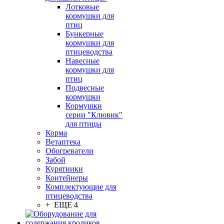
Лотковые
кормушки для
птиц
Бункерные
кормушки для
птицеводства
Навесные
кормушки для
птиц
Подвесные
кормушки
Кормушки
серии "Клювик"
для птицы
Корма
Ветаптека
Обогреватели
Забой
Курятники
Контейнеры
Комплектующие для
птицеводства
+ ЕЩЕ 4