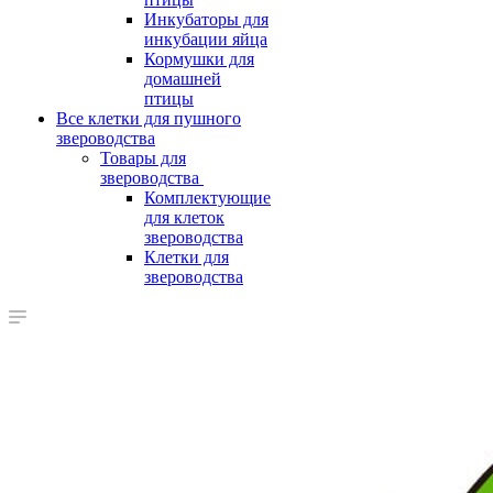
Инкубаторы для
инкубации яйца
Кормушки для
домашней
птицы
Все клетки для пушного
звероводства
Товары для
звероводства
Комплектующие
для клеток
звероводства
Клетки для
звероводства