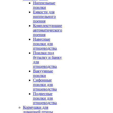
Ниппельные
поилки
Емкости для
ниппельного
поения
Комплектующие
автоматического
поения
Навесные
поилки для
птицеводства
Поилки под
бутылку и банку
для
птицеводства
Вакуумные
поилки
Сифонные
поилки для
птицеводства
Подвесные
поилки для
птицеводства
Кормушки для
домашней птицы