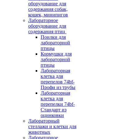
оборудование для
содержания собак,
кошек, минипигов
Лабораторное
оборудование для
содержания птиц
Поилки для
лабораторной
птицы
Кормушки для
лабораторной
птицы
Лабораторная
клетка для
перепелов 74bf-
Профи из трубы
Лабораторная
клетка для
перепелки 74bf-
Стандарт из
оцинковки
Лабораторный
стеллажи и клетки для
животных
Лабораторное