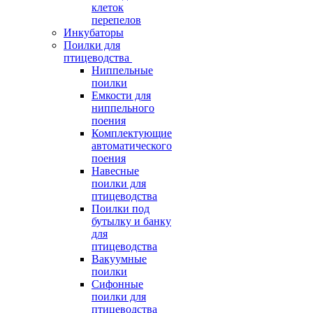
клеток
перепелов
Инкубаторы
Поилки для
птицеводства
Ниппельные
поилки
Емкости для
ниппельного
поения
Комплектующие
автоматического
поения
Навесные
поилки для
птицеводства
Поилки под
бутылку и банку
для
птицеводства
Вакуумные
поилки
Сифонные
поилки для
птицеводства