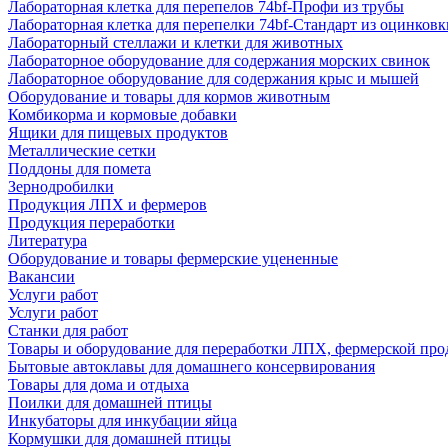
Лабораторная клетка для перепелов 74bf-Профи из трубы
Лабораторная клетка для перепелки 74bf-Стандарт из оцинковк
Лабораторный стеллажи и клетки для животных
Лабораторное оборудование для содержания морских свинок
Лабораторное оборудование для содержания крыс и мышей
Оборудование и товары для кормов животным
Комбикорма и кормовые добавки
Ящики для пищевых продуктов
Металлические сетки
Поддоны для помета
Зернодробилки
Продукция ЛПХ и фермеров
Продукция переработки
Литература
Оборудование и товары фермерские уцененные
Вакансии
Услуги работ
Услуги работ
Станки для работ
Товары и оборудование для переработки ЛПХ, фермерской пр
Бытовые автоклавы для домашнего консервирования
Товары для дома и отдыха
Поилки для домашней птицы
Инкубаторы для инкубации яйца
Кормушки для домашней птицы