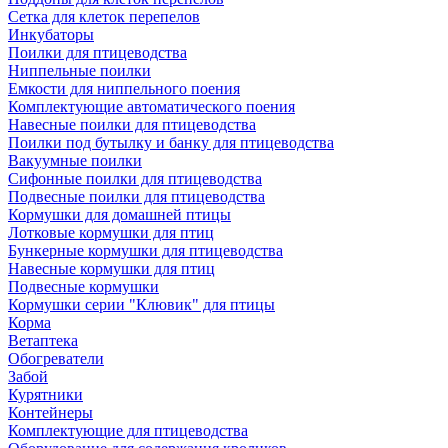
Сетка для клеток перепелов
Инкубаторы
Поилки для птицеводства
Ниппельные поилки
Емкости для ниппельного поения
Комплектующие автоматического поения
Навесные поилки для птицеводства
Поилки под бутылку и банку для птицеводства
Вакуумные поилки
Сифонные поилки для птицеводства
Подвесные поилки для птицеводства
Кормушки для домашней птицы
Лотковые кормушки для птиц
Бункерные кормушки для птицеводства
Навесные кормушки для птиц
Подвесные кормушки
Кормушки серии "Клювик" для птицы
Корма
Ветаптека
Обогреватели
Забой
Курятники
Контейнеры
Комплектующие для птицеводства