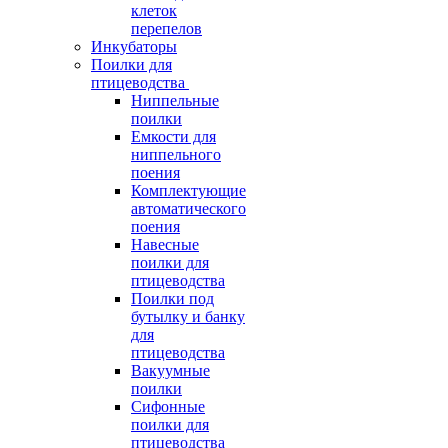
клеток
перепелов
Инкубаторы
Поилки для
птицеводства
Ниппельные
поилки
Емкости для
ниппельного
поения
Комплектующие
автоматического
поения
Навесные
поилки для
птицеводства
Поилки под
бутылку и банку
для
птицеводства
Вакуумные
поилки
Сифонные
поилки для
птицеводства