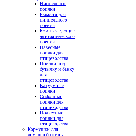
Ниппельные
поилки
Емкости для
ниппельного
поения
Комплектующие
автоматического
поения
Навесные
поилки для
птицеводства
Поилки под
бутылку и банку
для
птицеводства
Вакуумные
поилки
Сифонные
поилки для
птицеводства
Подвесные
поилки для
птицеводства
Кормушки для
домашней птицы