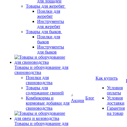
для лошадей
Товары для жеребят
Поилки для
жеребят
Инструменты
для жеребят
Товары для быков
Поилки для
быков
Инструменты
для быков
Товары и оборудование для
свиноводства
Поилки для
Как купить
свиноводства
Товары для
Условия
содержание свиней
оплаты
Комбикорма и
Блог
Условия
Акции
кормовые добавки для
доставки
свиноводства
Гарантия
на товар
Товары и оборудование для