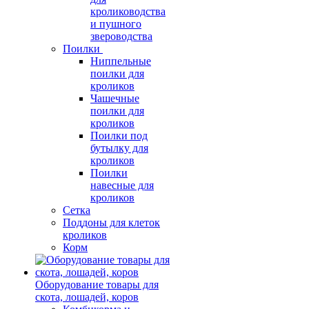
кролиководства
и пушного
звероводства
Поилки
Ниппельные
поилки для
кроликов
Чашечные
поилки для
кроликов
Поилки под
бутылку для
кроликов
Поилки
навесные для
кроликов
Сетка
Поддоны для клеток
кроликов
Корм
Оборудование товары для
скота, лошадей, коров