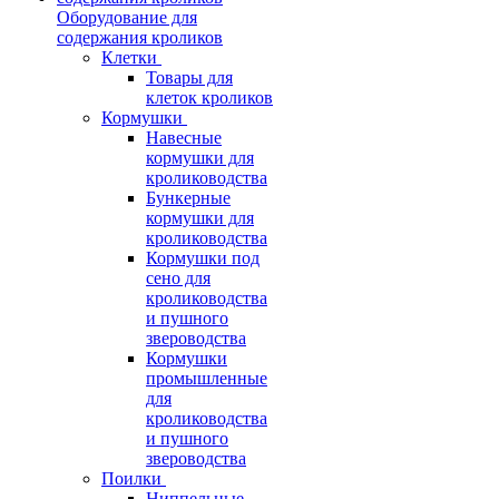
Оборудование для
содержания кроликов
Клетки
Товары для
клеток кроликов
Кормушки
Навесные
кормушки для
кролиководства
Бункерные
кормушки для
кролиководства
Кормушки под
сено для
кролиководства
и пушного
звероводства
Кормушки
промышленные
для
кролиководства
и пушного
звероводства
Поилки
Ниппельные