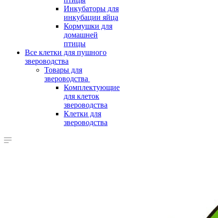
Инкубаторы для
инкубации яйца
Кормушки для
домашней
птицы
Все клетки для пушного
звероводства
Товары для
звероводства
Комплектующие
для клеток
звероводства
Клетки для
звероводства