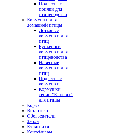
Подвесные
поилки для
птицеводства
Кормушки для
домашней птицы
Лотковые
кормушки для
птиц
Бункерные
кормушки для
птицеводства
Навесные
кормушки для
птиц
Подвесные
кормушки
Кормушки
серии "Клювик"
для птицы
Корма
Ветаптека
Обогреватели
Забой
Курятники
Контейнеры