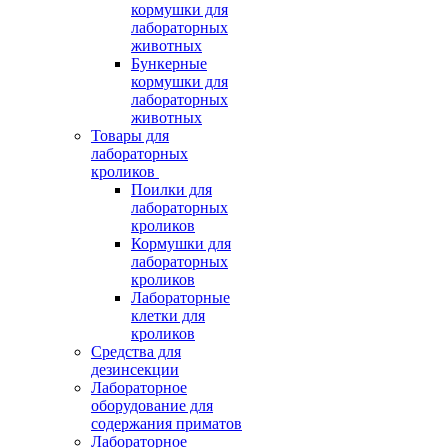
кормушки для
лабораторных
животных
Бункерные
кормушки для
лабораторных
животных
Товары для
лабораторных
кроликов
Поилки для
лабораторных
кроликов
Кормушки для
лабораторных
кроликов
Лабораторные
клетки для
кроликов
Средства для
дезинсекции
Лабораторное
оборудование для
содержания приматов
Лабораторное