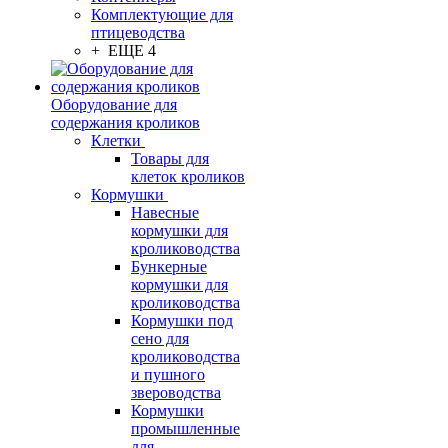
Комплектующие для
птицеводства
+ ЕЩЕ 4
Оборудование для
содержания кроликов
Клетки
Товары для
клеток кроликов
Кормушки
Навесные
кормушки для
кролиководства
Бункерные
кормушки для
кролиководства
Кормушки под
сено для
кролиководства
и пушного
звероводства
Кормушки
промышленные
для