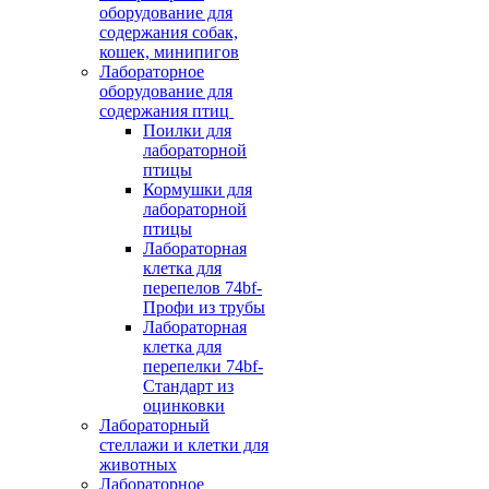
оборудование для
содержания собак,
кошек, минипигов
Лабораторное
оборудование для
содержания птиц
Поилки для
лабораторной
птицы
Кормушки для
лабораторной
птицы
Лабораторная
клетка для
перепелов 74bf-
Профи из трубы
Лабораторная
клетка для
перепелки 74bf-
Стандарт из
оцинковки
Лабораторный
стеллажи и клетки для
животных
Лабораторное