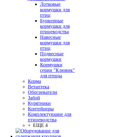
Лотковые
кормушки для
птиц
Бункерные
кормушки для
птицеводства
Навесные
кормушки для
птиц
Подвесные
кормушки
Кормушки
серии "Клювик"
для птицы
Корма
Ветаптека
Обогреватели
Забой
Курятники
Контейнеры
Комплектующие для
птицеводства
+ ЕЩЕ 4