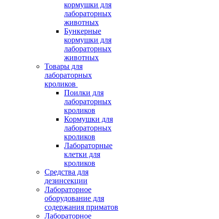
кормушки для
лабораторных
животных
Бункерные
кормушки для
лабораторных
животных
Товары для
лабораторных
кроликов
Поилки для
лабораторных
кроликов
Кормушки для
лабораторных
кроликов
Лабораторные
клетки для
кроликов
Средства для
дезинсекции
Лабораторное
оборудование для
содержания приматов
Лабораторное