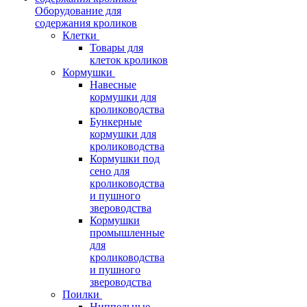
Оборудование для
содержания кроликов
Клетки
Товары для
клеток кроликов
Кормушки
Навесные
кормушки для
кролиководства
Бункерные
кормушки для
кролиководства
Кормушки под
сено для
кролиководства
и пушного
звероводства
Кормушки
промышленные
для
кролиководства
и пушного
звероводства
Поилки
Ниппельные