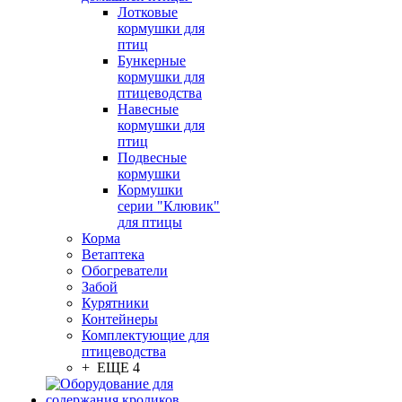
Лотковые
кормушки для
птиц
Бункерные
кормушки для
птицеводства
Навесные
кормушки для
птиц
Подвесные
кормушки
Кормушки
серии "Клювик"
для птицы
Корма
Ветаптека
Обогреватели
Забой
Курятники
Контейнеры
Комплектующие для
птицеводства
+ ЕЩЕ 4