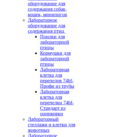
оборудование для
содержания собак,
кошек, минипигов
Лабораторное
оборудование для
содержания птиц
Поилки для
лабораторной
птицы
Кормушки для
лабораторной
птицы
Лабораторная
клетка для
перепелов 74bf-
Профи из трубы
Лабораторная
клетка для
перепелки 74bf-
Стандарт из
оцинковки
Лабораторный
стеллажи и клетки для
животных
Лабораторное