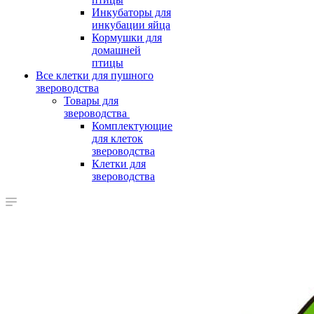
Инкубаторы для
инкубации яйца
Кормушки для
домашней
птицы
Все клетки для пушного
звероводства
Товары для
звероводства
Комплектующие
для клеток
звероводства
Клетки для
звероводства