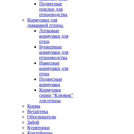
Подвесные
поилки для
птицеводства
Кормушки для
домашней птицы
Лотковые
кормушки для
птиц
Бункерные
кормушки для
птицеводства
Навесные
кормушки для
птиц
Подвесные
кормушки
Кормушки
серии "Клювик"
для птицы
Корма
Ветаптека
Обогреватели
Забой
Курятники
Контейнеры