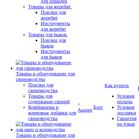
для лошадей
Товары для жеребят
Поилки для
жеребят
Инструменты
для жеребят
Товары для быков
Поилки для
быков
Инструменты
для быков
Товары и оборудование для
свиноводства
Поилки для
Как купить
свиноводства
Товары для
Условия
содержание свиней
оплаты
Комбикорма и
Блог
Условия
Акции
кормовые добавки для
доставки
свиноводства
Гарантия
на товар
Товары и оборудование для