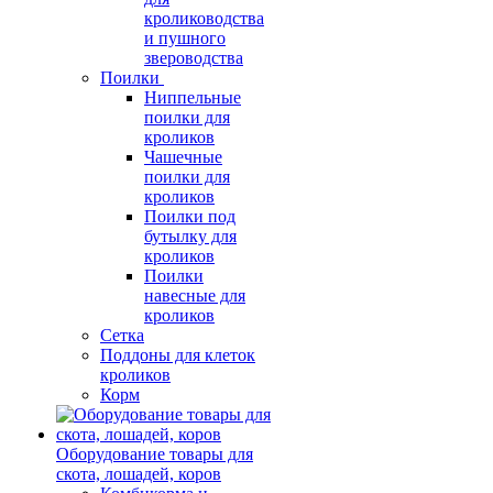
кролиководства
и пушного
звероводства
Поилки
Ниппельные
поилки для
кроликов
Чашечные
поилки для
кроликов
Поилки под
бутылку для
кроликов
Поилки
навесные для
кроликов
Сетка
Поддоны для клеток
кроликов
Корм
Оборудование товары для
скота, лошадей, коров