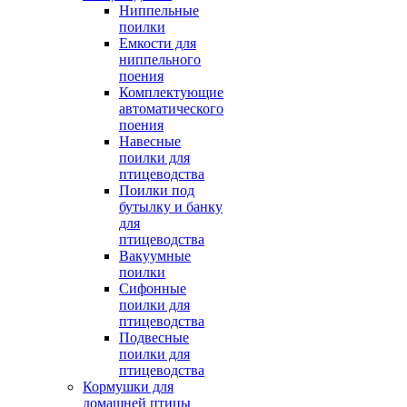
Ниппельные
поилки
Емкости для
ниппельного
поения
Комплектующие
автоматического
поения
Навесные
поилки для
птицеводства
Поилки под
бутылку и банку
для
птицеводства
Вакуумные
поилки
Сифонные
поилки для
птицеводства
Подвесные
поилки для
птицеводства
Кормушки для
домашней птицы