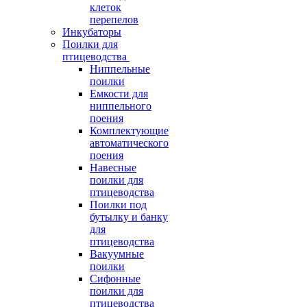
клеток
перепелов
Инкубаторы
Поилки для
птицеводства
Ниппельные
поилки
Емкости для
ниппельного
поения
Комплектующие
автоматического
поения
Навесные
поилки для
птицеводства
Поилки под
бутылку и банку
для
птицеводства
Вакуумные
поилки
Сифонные
поилки для
птицеводства