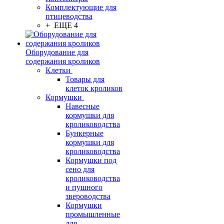
Комплектующие для
птицеводства
+ ЕЩЕ 4
Оборудование для
содержания кроликов
Клетки
Товары для
клеток кроликов
Кормушки
Навесные
кормушки для
кролиководства
Бункерные
кормушки для
кролиководства
Кормушки под
сено для
кролиководства
и пушного
звероводства
Кормушки
промышленные
для