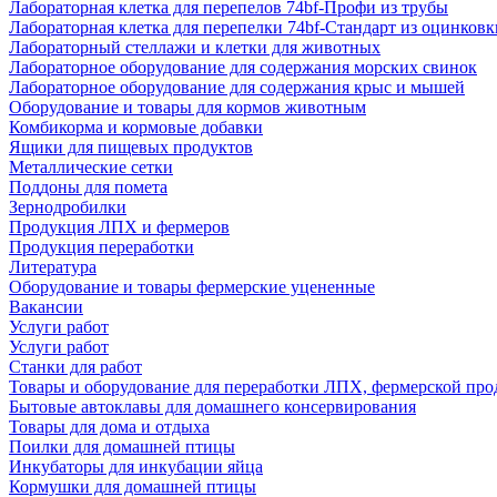
Лабораторная клетка для перепелов 74bf-Профи из трубы
Лабораторная клетка для перепелки 74bf-Стандарт из оцинковк
Лабораторный стеллажи и клетки для животных
Лабораторное оборудование для содержания морских свинок
Лабораторное оборудование для содержания крыс и мышей
Оборудование и товары для кормов животным
Комбикорма и кормовые добавки
Ящики для пищевых продуктов
Металлические сетки
Поддоны для помета
Зернодробилки
Продукция ЛПХ и фермеров
Продукция переработки
Литература
Оборудование и товары фермерские уцененные
Вакансии
Услуги работ
Услуги работ
Станки для работ
Товары и оборудование для переработки ЛПХ, фермерской пр
Бытовые автоклавы для домашнего консервирования
Товары для дома и отдыха
Поилки для домашней птицы
Инкубаторы для инкубации яйца
Кормушки для домашней птицы