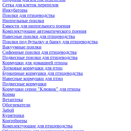
Сетка для клеток перепелов
Инкубаторы
Поилки для птицеводства
Ниппельные поилки
Емкости для ниппельного поения
Комплектующие автоматического поения
Навесные поилки для птицеводства
Поилки под бутылку и банку для птицеводства
Вакуумные поилки
Сифонные поилки для птицеводства
Подвесные поилки для птицеводства
Кормушки для домашней птицы
Лотковые кормушки для птиц
Бункерные кормушки для птицеводства
Навесные кормушки для птиц
Подвесные кормушки
Кормушки серии "Клювик" для птицы
Корма
Ветаптека
Обогреватели
Забой
Курятники
Контейнеры
Комплектующие для птицеводства