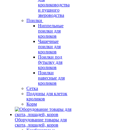
кролиководства
и пушного
звероводства
Поилки
Ниппельные
поилки для
кроликов
Чашечные
поилки для
кроликов
Поилки под
бутылку для
кроликов
Поилки
навесные для
кроликов
Сетка
Поддоны для клеток
кроликов
Корм
Оборудование товары для
скота, лошадей, коров