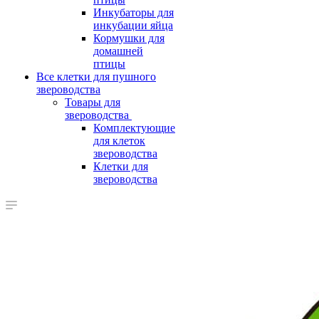
Инкубаторы для
инкубации яйца
Кормушки для
домашней
птицы
Все клетки для пушного
звероводства
Товары для
звероводства
Комплектующие
для клеток
звероводства
Клетки для
звероводства