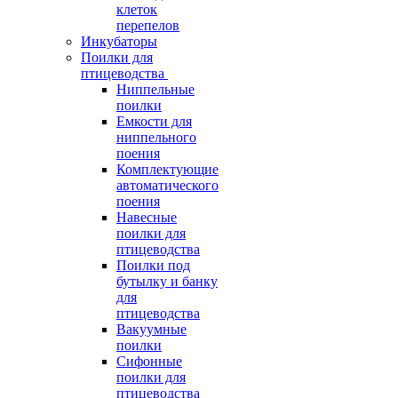
клеток
перепелов
Инкубаторы
Поилки для
птицеводства
Ниппельные
поилки
Емкости для
ниппельного
поения
Комплектующие
автоматического
поения
Навесные
поилки для
птицеводства
Поилки под
бутылку и банку
для
птицеводства
Вакуумные
поилки
Сифонные
поилки для
птицеводства