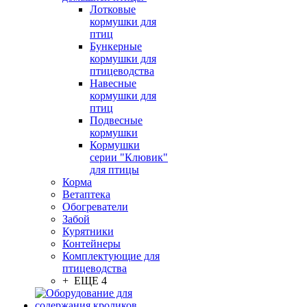
Лотковые
кормушки для
птиц
Бункерные
кормушки для
птицеводства
Навесные
кормушки для
птиц
Подвесные
кормушки
Кормушки
серии "Клювик"
для птицы
Корма
Ветаптека
Обогреватели
Забой
Курятники
Контейнеры
Комплектующие для
птицеводства
+ ЕЩЕ 4