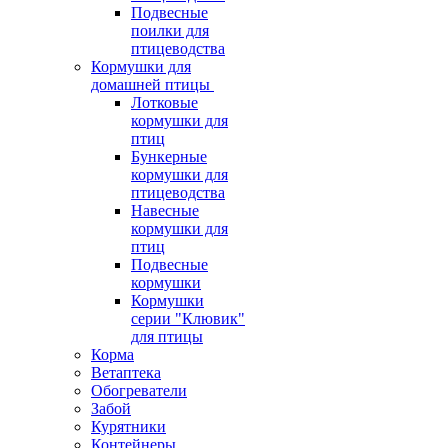
Подвесные
поилки для
птицеводства
Кормушки для
домашней птицы
Лотковые
кормушки для
птиц
Бункерные
кормушки для
птицеводства
Навесные
кормушки для
птиц
Подвесные
кормушки
Кормушки
серии "Клювик"
для птицы
Корма
Ветаптека
Обогреватели
Забой
Курятники
Контейнеры