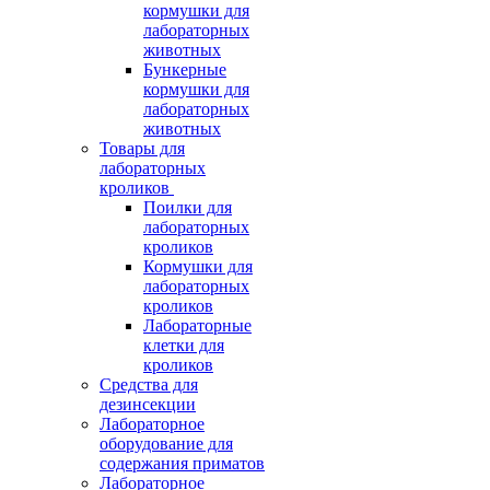
кормушки для
лабораторных
животных
Бункерные
кормушки для
лабораторных
животных
Товары для
лабораторных
кроликов
Поилки для
лабораторных
кроликов
Кормушки для
лабораторных
кроликов
Лабораторные
клетки для
кроликов
Средства для
дезинсекции
Лабораторное
оборудование для
содержания приматов
Лабораторное