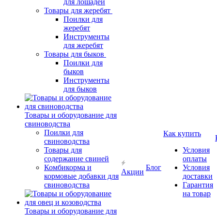
для лошадей
Товары для жеребят
Поилки для
жеребят
Инструменты
для жеребят
Товары для быков
Поилки для
быков
Инструменты
для быков
Товары и оборудование для
свиноводства
Поилки для
Как купить
свиноводства
Товары для
Условия
содержание свиней
оплаты
Комбикорма и
Блог
Условия
Акции
кормовые добавки для
доставки
свиноводства
Гарантия
на товар
Товары и оборудование для