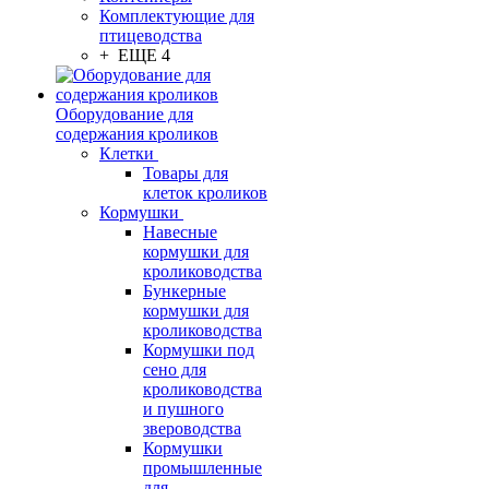
Комплектующие для
птицеводства
+ ЕЩЕ 4
Оборудование для
содержания кроликов
Клетки
Товары для
клеток кроликов
Кормушки
Навесные
кормушки для
кролиководства
Бункерные
кормушки для
кролиководства
Кормушки под
сено для
кролиководства
и пушного
звероводства
Кормушки
промышленные
для