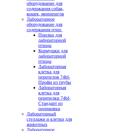
оборудование для
содержания собак,
кошек, минипигов
Лабораторное
оборудование для
содержания птиц
Поилки для
лабораторной
птицы
Кормушки для
лабораторной
птицы
Лабораторная
клетка для
перепелов 74bf-
Профи из трубы
Лабораторная
клетка для
перепелки 74bf-
Стандарт из
оцинковки
Лабораторный
стеллажи и клетки для
животных
Лабораторное