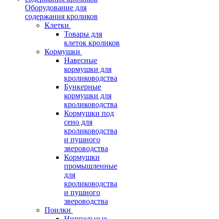
Оборудование для
содержания кроликов
Клетки
Товары для
клеток кроликов
Кормушки
Навесные
кормушки для
кролиководства
Бункерные
кормушки для
кролиководства
Кормушки под
сено для
кролиководства
и пушного
звероводства
Кормушки
промышленные
для
кролиководства
и пушного
звероводства
Поилки
Ниппельные