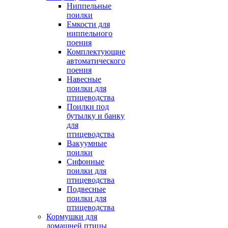
Ниппельные
поилки
Емкости для
ниппельного
поения
Комплектующие
автоматического
поения
Навесные
поилки для
птицеводства
Поилки под
бутылку и банку
для
птицеводства
Вакуумные
поилки
Сифонные
поилки для
птицеводства
Подвесные
поилки для
птицеводства
Кормушки для
домашней птицы