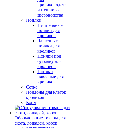
кролиководства
и пушного
звероводства
Поилки
Ниппельные
поилки для
кроликов
Чашечные
поилки для
кроликов
Поилки под
бутылку для
кроликов
Поилки
навесные для
кроликов
Сетка
Поддоны для клеток
кроликов
Корм
Оборудование товары для
скота, лошадей, коров