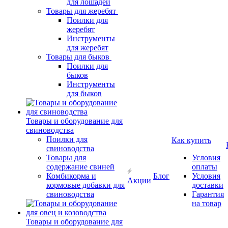
для лошадей
Товары для жеребят
Поилки для
жеребят
Инструменты
для жеребят
Товары для быков
Поилки для
быков
Инструменты
для быков
Товары и оборудование для
свиноводства
Поилки для
Как купить
свиноводства
Товары для
Условия
содержание свиней
оплаты
Комбикорма и
Блог
Условия
Акции
кормовые добавки для
доставки
свиноводства
Гарантия
на товар
Товары и оборудование для