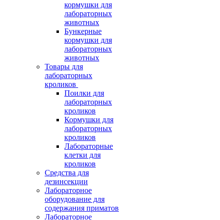
кормушки для
лабораторных
животных
Бункерные
кормушки для
лабораторных
животных
Товары для
лабораторных
кроликов
Поилки для
лабораторных
кроликов
Кормушки для
лабораторных
кроликов
Лабораторные
клетки для
кроликов
Средства для
дезинсекции
Лабораторное
оборудование для
содержания приматов
Лабораторное