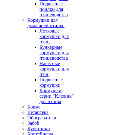
Подвесные
поилки для
птицеводства
Кормушки для
домашней птицы
Лотковые
кормушки для
птиц
Бункерные
кормушки для
птицеводства
Навесные
кормушки для
птиц
Подвесные
кормушки
Кормушки
серии "Клювик"
для птицы
Корма
Ветаптека
Обогреватели
Забой
Курятники
Контейнеры