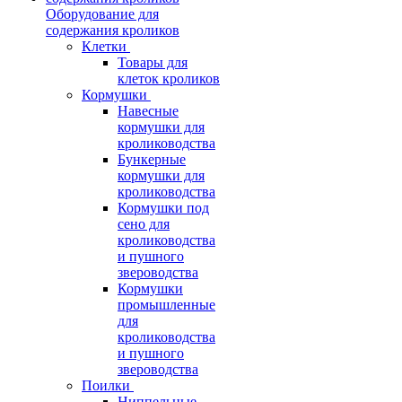
Оборудование для
содержания кроликов
Клетки
Товары для
клеток кроликов
Кормушки
Навесные
кормушки для
кролиководства
Бункерные
кормушки для
кролиководства
Кормушки под
сено для
кролиководства
и пушного
звероводства
Кормушки
промышленные
для
кролиководства
и пушного
звероводства
Поилки
Ниппельные