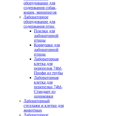
оборудование для
содержания собак,
кошек, минипигов
Лабораторное
оборудование для
содержания птиц
Поилки для
лабораторной
птицы
Кормушки для
лабораторной
птицы
Лабораторная
клетка для
перепелов 74bf-
Профи из трубы
Лабораторная
клетка для
перепелки 74bf-
Стандарт из
оцинковки
Лабораторный
стеллажи и клетки для
животных
Лабораторное