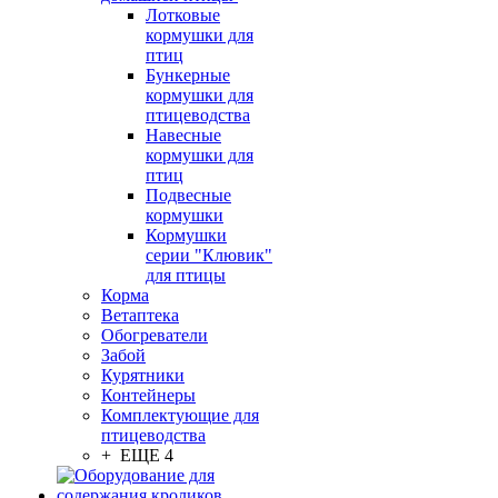
Лотковые
кормушки для
птиц
Бункерные
кормушки для
птицеводства
Навесные
кормушки для
птиц
Подвесные
кормушки
Кормушки
серии "Клювик"
для птицы
Корма
Ветаптека
Обогреватели
Забой
Курятники
Контейнеры
Комплектующие для
птицеводства
+ ЕЩЕ 4