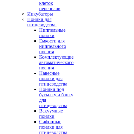
клеток
перепелов
Инкубаторы
Поилки для
птицеводства
Ниппельные
поилки
Емкости для
ниппельного
поения
Комплектующие
автоматического
поения
Навесные
поилки для
птицеводства
Поилки под
бутылку и банку
для
птицеводства
Вакуумные
поилки
Сифонные
поилки для
птицеводства