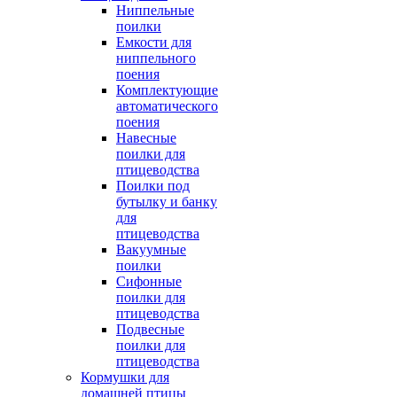
Ниппельные
поилки
Емкости для
ниппельного
поения
Комплектующие
автоматического
поения
Навесные
поилки для
птицеводства
Поилки под
бутылку и банку
для
птицеводства
Вакуумные
поилки
Сифонные
поилки для
птицеводства
Подвесные
поилки для
птицеводства
Кормушки для
домашней птицы