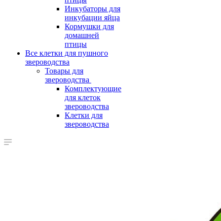
Инкубаторы для
инкубации яйца
Кормушки для
домашней
птицы
Все клетки для пушного
звероводства
Товары для
звероводства
Комплектующие
для клеток
звероводства
Клетки для
звероводства