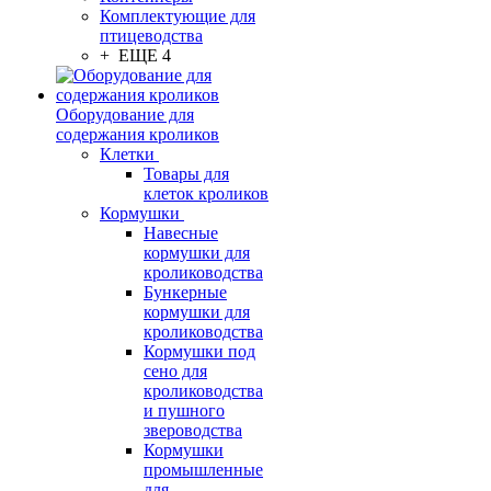
Комплектующие для
птицеводства
+ ЕЩЕ 4
Оборудование для
содержания кроликов
Клетки
Товары для
клеток кроликов
Кормушки
Навесные
кормушки для
кролиководства
Бункерные
кормушки для
кролиководства
Кормушки под
сено для
кролиководства
и пушного
звероводства
Кормушки
промышленные
для