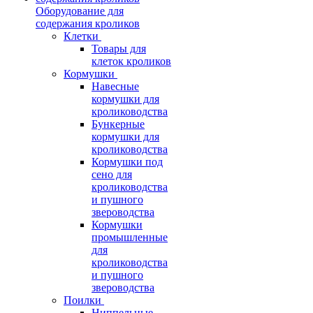
Оборудование для
содержания кроликов
Клетки
Товары для
клеток кроликов
Кормушки
Навесные
кормушки для
кролиководства
Бункерные
кормушки для
кролиководства
Кормушки под
сено для
кролиководства
и пушного
звероводства
Кормушки
промышленные
для
кролиководства
и пушного
звероводства
Поилки
Ниппельные