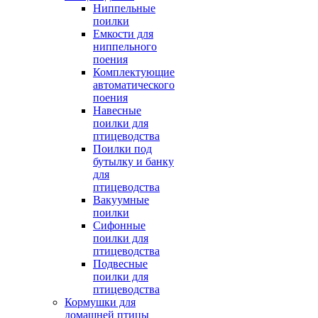
Ниппельные
поилки
Емкости для
ниппельного
поения
Комплектующие
автоматического
поения
Навесные
поилки для
птицеводства
Поилки под
бутылку и банку
для
птицеводства
Вакуумные
поилки
Сифонные
поилки для
птицеводства
Подвесные
поилки для
птицеводства
Кормушки для
домашней птицы