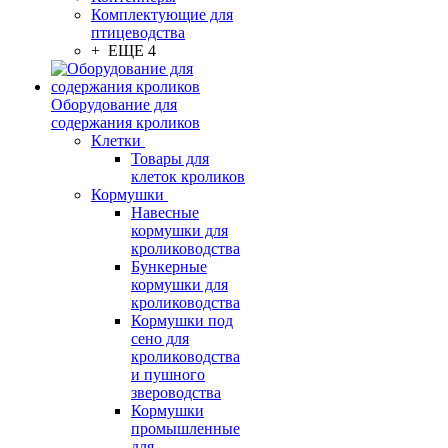
Комплектующие для
птицеводства
+ ЕЩЕ 4
Оборудование для
содержания кроликов
Клетки
Товары для
клеток кроликов
Кормушки
Навесные
кормушки для
кролиководства
Бункерные
кормушки для
кролиководства
Кормушки под
сено для
кролиководства
и пушного
звероводства
Кормушки
промышленные
для