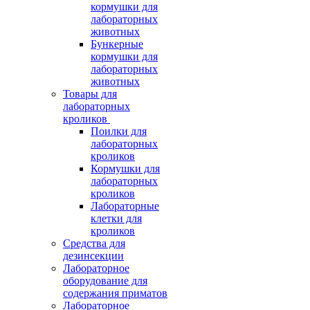
кормушки для
лабораторных
животных
Бункерные
кормушки для
лабораторных
животных
Товары для
лабораторных
кроликов
Поилки для
лабораторных
кроликов
Кормушки для
лабораторных
кроликов
Лабораторные
клетки для
кроликов
Средства для
дезинсекции
Лабораторное
оборудование для
содержания приматов
Лабораторное