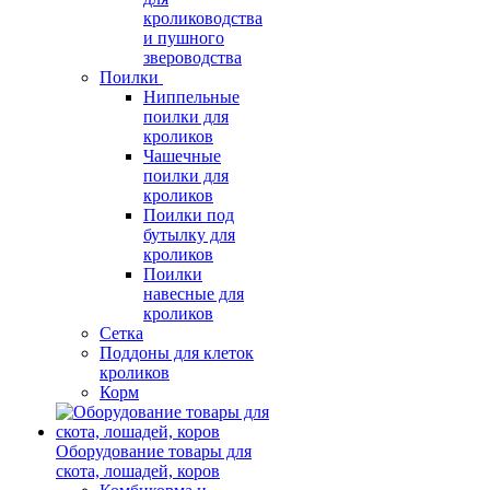
кролиководства
и пушного
звероводства
Поилки
Ниппельные
поилки для
кроликов
Чашечные
поилки для
кроликов
Поилки под
бутылку для
кроликов
Поилки
навесные для
кроликов
Сетка
Поддоны для клеток
кроликов
Корм
Оборудование товары для
скота, лошадей, коров