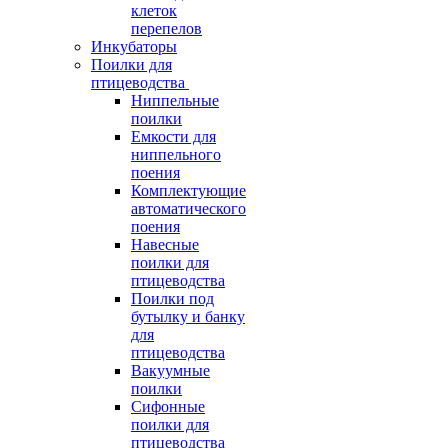
клеток
перепелов
Инкубаторы
Поилки для
птицеводства
Ниппельные
поилки
Емкости для
ниппельного
поения
Комплектующие
автоматического
поения
Навесные
поилки для
птицеводства
Поилки под
бутылку и банку
для
птицеводства
Вакуумные
поилки
Сифонные
поилки для
птицеводства