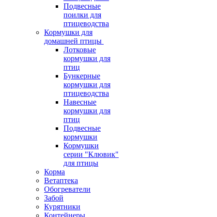
Подвесные
поилки для
птицеводства
Кормушки для
домашней птицы
Лотковые
кормушки для
птиц
Бункерные
кормушки для
птицеводства
Навесные
кормушки для
птиц
Подвесные
кормушки
Кормушки
серии "Клювик"
для птицы
Корма
Ветаптека
Обогреватели
Забой
Курятники
Контейнеры