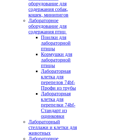
оборудование для
содержания собак,
кошек, минипигов
Лабораторное
оборудование для
содержания птиц
Поилки для
лабораторной
птицы
Кормушки для
лабораторной
птицы
Лабораторная
клетка для
перепелов 74bf-
Профи из трубы
Лабораторная
клетка для
перепелки 74bf-
Стандарт из
оцинковки
Лабораторный
стеллажи и клетки для
животных
Лабораторное