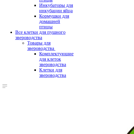
Инкубаторы для
инкубации яйца
Кормушки для
домашней
птицы
Все клетки для пушного
звероводства
Товары для
звероводства
Комплектующие
для клеток
звероводства
Клетки для
звероводства