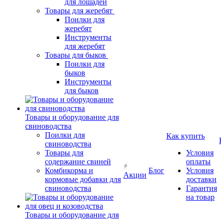
для лошадей
Товары для жеребят
Поилки для
жеребят
Инструменты
для жеребят
Товары для быков
Поилки для
быков
Инструменты
для быков
Товары и оборудование для
свиноводства
Поилки для
Как купить
свиноводства
Товары для
Условия
содержание свиней
оплаты
Комбикорма и
Блог
Условия
Акции
кормовые добавки для
доставки
свиноводства
Гарантия
на товар
Товары и оборудование для