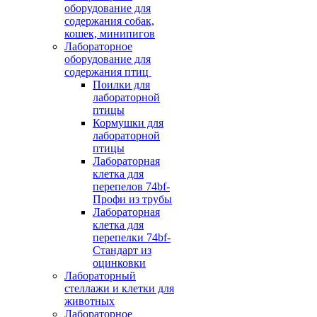
оборудование для
содержания собак,
кошек, минипигов
Лабораторное
оборудование для
содержания птиц
Поилки для
лабораторной
птицы
Кормушки для
лабораторной
птицы
Лабораторная
клетка для
перепелов 74bf-
Профи из трубы
Лабораторная
клетка для
перепелки 74bf-
Стандарт из
оцинковки
Лабораторный
стеллажи и клетки для
животных
Лабораторное