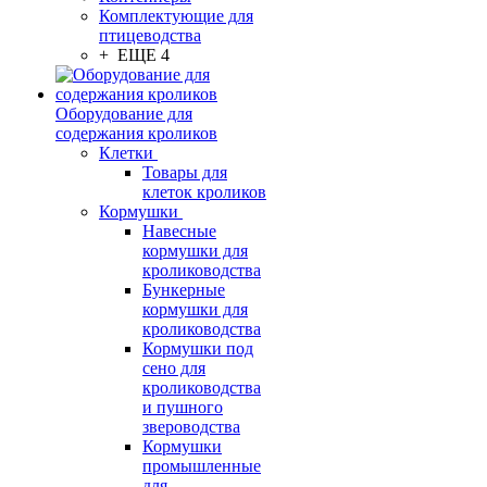
Комплектующие для
птицеводства
+ ЕЩЕ 4
Оборудование для
содержания кроликов
Клетки
Товары для
клеток кроликов
Кормушки
Навесные
кормушки для
кролиководства
Бункерные
кормушки для
кролиководства
Кормушки под
сено для
кролиководства
и пушного
звероводства
Кормушки
промышленные
для