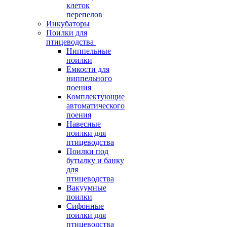
клеток
перепелов
Инкубаторы
Поилки для
птицеводства
Ниппельные
поилки
Емкости для
ниппельного
поения
Комплектующие
автоматического
поения
Навесные
поилки для
птицеводства
Поилки под
бутылку и банку
для
птицеводства
Вакуумные
поилки
Сифонные
поилки для
птицеводства