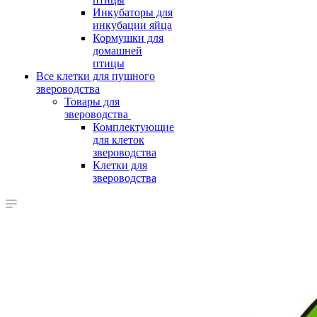
Инкубаторы для
инкубации яйца
Кормушки для
домашней
птицы
Все клетки для пушного
звероводства
Товары для
звероводства
Комплектующие
для клеток
звероводства
Клетки для
звероводства