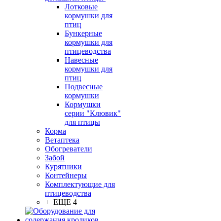
Лотковые
кормушки для
птиц
Бункерные
кормушки для
птицеводства
Навесные
кормушки для
птиц
Подвесные
кормушки
Кормушки
серии "Клювик"
для птицы
Корма
Ветаптека
Обогреватели
Забой
Курятники
Контейнеры
Комплектующие для
птицеводства
+ ЕЩЕ 4