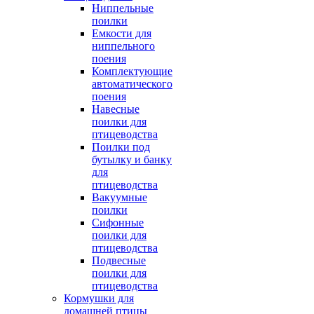
Ниппельные
поилки
Емкости для
ниппельного
поения
Комплектующие
автоматического
поения
Навесные
поилки для
птицеводства
Поилки под
бутылку и банку
для
птицеводства
Вакуумные
поилки
Сифонные
поилки для
птицеводства
Подвесные
поилки для
птицеводства
Кормушки для
домашней птицы