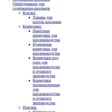
Оборудование для
содержания кроликов
Клетки
Товары для
клеток кроликов
Кормушки
Навесные
кормушки для
кролиководства
Бункерные
кормушки для
кролиководства
Кормушки под
сено для
кролиководства
и пушного
звероводства
Кормушки
промышленные
для
кролиководства
и пушного
звероводства
Поилки
Ниппельные