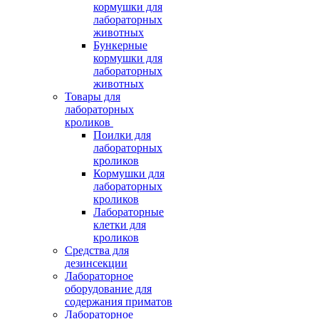
кормушки для
лабораторных
животных
Бункерные
кормушки для
лабораторных
животных
Товары для
лабораторных
кроликов
Поилки для
лабораторных
кроликов
Кормушки для
лабораторных
кроликов
Лабораторные
клетки для
кроликов
Средства для
дезинсекции
Лабораторное
оборудование для
содержания приматов
Лабораторное