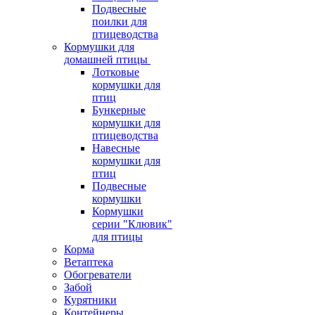
Подвесные
поилки для
птицеводства
Кормушки для
домашней птицы
Лотковые
кормушки для
птиц
Бункерные
кормушки для
птицеводства
Навесные
кормушки для
птиц
Подвесные
кормушки
Кормушки
серии "Клювик"
для птицы
Корма
Ветаптека
Обогреватели
Забой
Курятники
Контейнеры