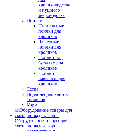
кролиководства
и пушного
звероводства
Поилки
Ниппельные
поилки для
кроликов
Чашечные
поилки для
кроликов
Поилки под
бутылку для
кроликов
Поилки
навесные для
кроликов
Сетка
Поддоны для клеток
кроликов
Корм
Оборудование товары для
скота, лошадей, коров