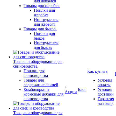
для лошадей
Товары для жеребят
Поилки для
жеребят
Инструменты
для жеребят
Товары для быков
Поилки для
быков
Инструменты
для быков
Товары и оборудование для
свиноводства
Поилки для
Как купить
свиноводства
Товары для
Условия
содержание свиней
оплаты
Комбикорма и
Блог
Условия
Акции
кормовые добавки для
доставки
свиноводства
Гарантия
на товар
Товары и оборудование для