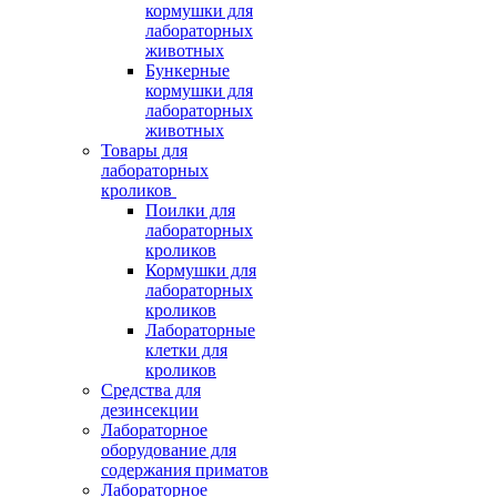
кормушки для
лабораторных
животных
Бункерные
кормушки для
лабораторных
животных
Товары для
лабораторных
кроликов
Поилки для
лабораторных
кроликов
Кормушки для
лабораторных
кроликов
Лабораторные
клетки для
кроликов
Средства для
дезинсекции
Лабораторное
оборудование для
содержания приматов
Лабораторное