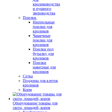
кролиководства
и пушного
звероводства
Поилки
Ниппельные
поилки для
кроликов
Чашечные
поилки для
кроликов
Поилки под
бутылку для
кроликов
Поилки
навесные для
кроликов
Сетка
Поддоны для клеток
кроликов
Корм
Оборудование товары для
скота, лошадей, коров