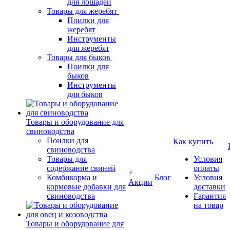
для лошадей
Товары для жеребят
Поилки для
жеребят
Инструменты
для жеребят
Товары для быков
Поилки для
быков
Инструменты
для быков
Товары и оборудование для
свиноводства
Поилки для
Как купить
свиноводства
Товары для
Условия
содержание свиней
оплаты
Комбикорма и
Блог
Условия
Акции
кормовые добавки для
доставки
свиноводства
Гарантия
на товар
Товары и оборудование для