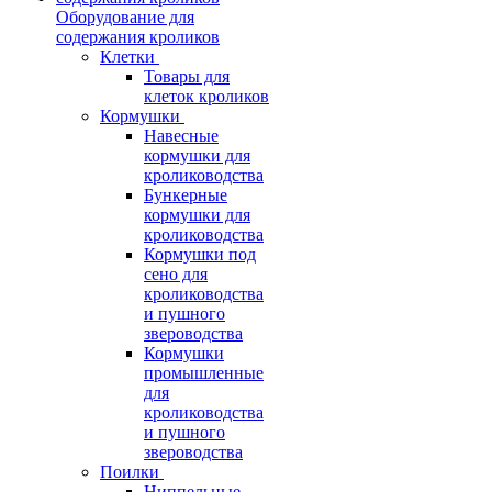
Оборудование для
содержания кроликов
Клетки
Товары для
клеток кроликов
Кормушки
Навесные
кормушки для
кролиководства
Бункерные
кормушки для
кролиководства
Кормушки под
сено для
кролиководства
и пушного
звероводства
Кормушки
промышленные
для
кролиководства
и пушного
звероводства
Поилки
Ниппельные