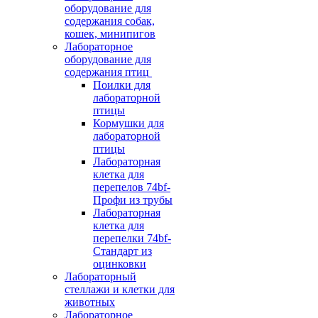
оборудование для
содержания собак,
кошек, минипигов
Лабораторное
оборудование для
содержания птиц
Поилки для
лабораторной
птицы
Кормушки для
лабораторной
птицы
Лабораторная
клетка для
перепелов 74bf-
Профи из трубы
Лабораторная
клетка для
перепелки 74bf-
Стандарт из
оцинковки
Лабораторный
стеллажи и клетки для
животных
Лабораторное