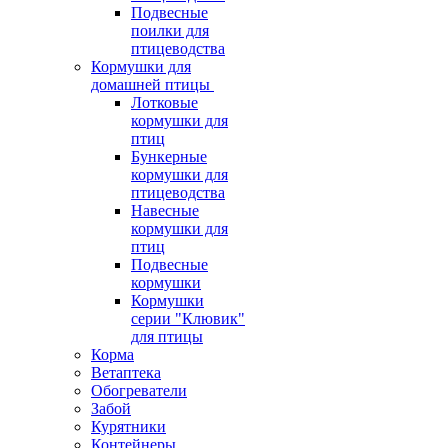
Подвесные
поилки для
птицеводства
Кормушки для
домашней птицы
Лотковые
кормушки для
птиц
Бункерные
кормушки для
птицеводства
Навесные
кормушки для
птиц
Подвесные
кормушки
Кормушки
серии "Клювик"
для птицы
Корма
Ветаптека
Обогреватели
Забой
Курятники
Контейнеры