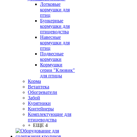
Лотковые
кормушки для
птиц
Бункерные
кормушки для
птицеводства
Навесные
кормушки для
птиц
Подвесные
кормушки
Кормушки
серии "Клювик"
для птицы
Корма
Ветаптека
Обогреватели
Забой
Курятники
Контейнеры
Комплектующие для
птицеводства
+ ЕЩЕ 4