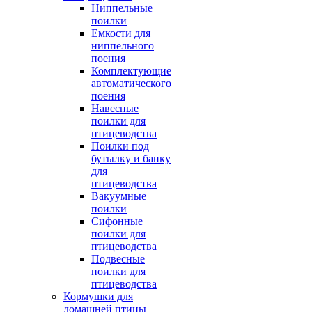
Ниппельные
поилки
Емкости для
ниппельного
поения
Комплектующие
автоматического
поения
Навесные
поилки для
птицеводства
Поилки под
бутылку и банку
для
птицеводства
Вакуумные
поилки
Сифонные
поилки для
птицеводства
Подвесные
поилки для
птицеводства
Кормушки для
домашней птицы