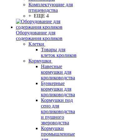
Комплектующие для
птицеводства
+ ЕЩЕ 4
Оборудование для
содержания кроликов
Клетки
Товары для
клеток кроликов
Кормушки
Навесные
кормушки для
кролиководства
Бункерные
кормушки для
кролиководства
Кормушки под
сено для
кролиководства
и пушного
звероводства
Кормушки
промышленные
для