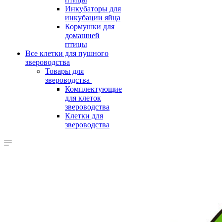
Инкубаторы для
инкубации яйца
Кормушки для
домашней
птицы
Все клетки для пушного
звероводства
Товары для
звероводства
Комплектующие
для клеток
звероводства
Клетки для
звероводства