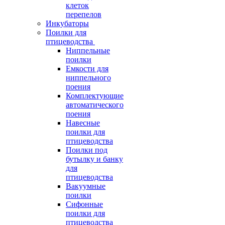
клеток
перепелов
Инкубаторы
Поилки для
птицеводства
Ниппельные
поилки
Емкости для
ниппельного
поения
Комплектующие
автоматического
поения
Навесные
поилки для
птицеводства
Поилки под
бутылку и банку
для
птицеводства
Вакуумные
поилки
Сифонные
поилки для
птицеводства