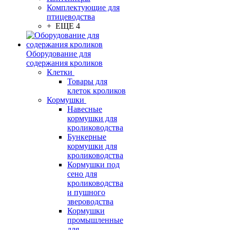
Комплектующие для
птицеводства
+ ЕЩЕ 4
Оборудование для
содержания кроликов
Клетки
Товары для
клеток кроликов
Кормушки
Навесные
кормушки для
кролиководства
Бункерные
кормушки для
кролиководства
Кормушки под
сено для
кролиководства
и пушного
звероводства
Кормушки
промышленные
для