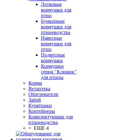
Лотковые
кормушки для
птиц
Бункерные
кормушки для
птицеводства
Навесные
кормушки для
птиц
Подвесные
кормушки
Кормушки
серии "Клювик"
для птицы
Корма
Ветаптека
Обогреватели
Забой
Курятники
Контейнеры
Комплектующие для
птицеводства
+ ЕЩЕ 4