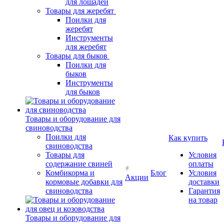
для лошадей
Товары для жеребят
Поилки для
жеребят
Инструменты
для жеребят
Товары для быков
Поилки для
быков
Инструменты
для быков
Товары и оборудование для
свиноводства
Поилки для
Как купить
свиноводства
Товары для
Условия
содержание свиней
оплаты
Комбикорма и
Блог
Условия
Акции
кормовые добавки для
доставки
свиноводства
Гарантия
на товар
Товары и оборудование для