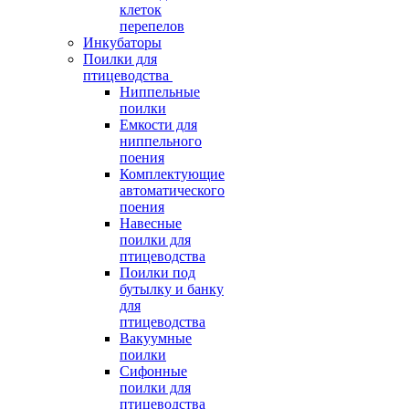
клеток
перепелов
Инкубаторы
Поилки для
птицеводства
Ниппельные
поилки
Емкости для
ниппельного
поения
Комплектующие
автоматического
поения
Навесные
поилки для
птицеводства
Поилки под
бутылку и банку
для
птицеводства
Вакуумные
поилки
Сифонные
поилки для
птицеводства