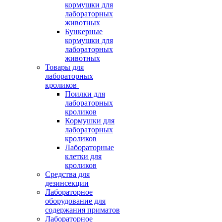
кормушки для
лабораторных
животных
Бункерные
кормушки для
лабораторных
животных
Товары для
лабораторных
кроликов
Поилки для
лабораторных
кроликов
Кормушки для
лабораторных
кроликов
Лабораторные
клетки для
кроликов
Средства для
дезинсекции
Лабораторное
оборудование для
содержания приматов
Лабораторное