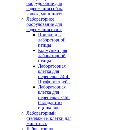
оборудование для
содержания собак,
кошек, минипигов
Лабораторное
оборудование для
содержания птиц
Поилки для
лабораторной
птицы
Кормушки для
лабораторной
птицы
Лабораторная
клетка для
перепелов 74bf-
Профи из трубы
Лабораторная
клетка для
перепелки 74bf-
Стандарт из
оцинковки
Лабораторный
стеллажи и клетки для
животных
Лабораторное