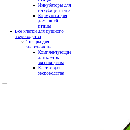
Инкубаторы для
инкубации яйца
Кормушки для
домашней
птицы
Все клетки для пушного
звероводства
Товары для
звероводства
Комплектующие
для клеток
звероводства
Клетки для
звероводства