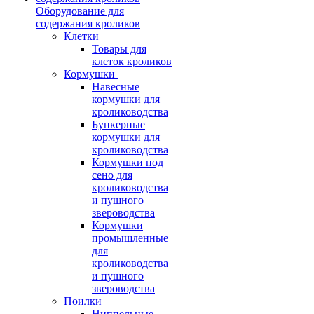
Оборудование для
содержания кроликов
Клетки
Товары для
клеток кроликов
Кормушки
Навесные
кормушки для
кролиководства
Бункерные
кормушки для
кролиководства
Кормушки под
сено для
кролиководства
и пушного
звероводства
Кормушки
промышленные
для
кролиководства
и пушного
звероводства
Поилки
Ниппельные