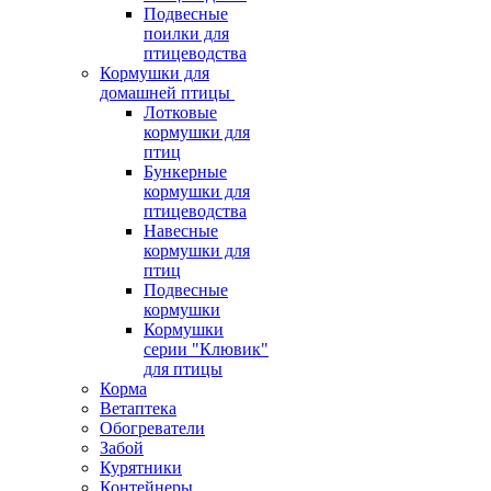
Подвесные
поилки для
птицеводства
Кормушки для
домашней птицы
Лотковые
кормушки для
птиц
Бункерные
кормушки для
птицеводства
Навесные
кормушки для
птиц
Подвесные
кормушки
Кормушки
серии "Клювик"
для птицы
Корма
Ветаптека
Обогреватели
Забой
Курятники
Контейнеры