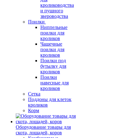
кролиководства
и пушного
звероводства
Поилки
Ниппельные
поилки для
кроликов
Чашечные
поилки для
кроликов
Поилки под
бутылку для
кроликов
Поилки
навесные для
кроликов
Сетка
Поддоны для клеток
кроликов
Корм
Оборудование товары для
скота, лошадей, коров