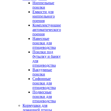
Ниппельные
поилки
Емкости для
ниппельного
поения
Комплектующие
автоматического
поения
Навесные
поилки для
птицеводства
Поилки под
бутылку и банку
для
птицеводства
Вакуумные
поилки
Сифонные
поилки для
птицеводства
Подвесные
поилки для
птицеводства
Кормушки для
домашней птицы