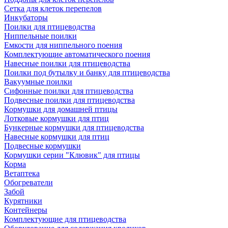
Сетка для клеток перепелов
Инкубаторы
Поилки для птицеводства
Ниппельные поилки
Емкости для ниппельного поения
Комплектующие автоматического поения
Навесные поилки для птицеводства
Поилки под бутылку и банку для птицеводства
Вакуумные поилки
Сифонные поилки для птицеводства
Подвесные поилки для птицеводства
Кормушки для домашней птицы
Лотковые кормушки для птиц
Бункерные кормушки для птицеводства
Навесные кормушки для птиц
Подвесные кормушки
Кормушки серии "Клювик" для птицы
Корма
Ветаптека
Обогреватели
Забой
Курятники
Контейнеры
Комплектующие для птицеводства