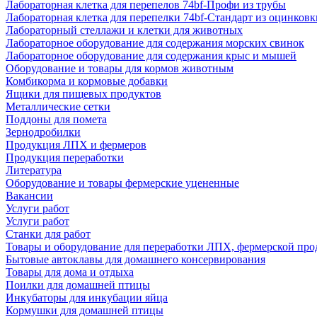
Лабораторная клетка для перепелов 74bf-Профи из трубы
Лабораторная клетка для перепелки 74bf-Стандарт из оцинковк
Лабораторный стеллажи и клетки для животных
Лабораторное оборудование для содержания морских свинок
Лабораторное оборудование для содержания крыс и мышей
Оборудование и товары для кормов животным
Комбикорма и кормовые добавки
Ящики для пищевых продуктов
Металлические сетки
Поддоны для помета
Зернодробилки
Продукция ЛПХ и фермеров
Продукция переработки
Литература
Оборудование и товары фермерские уцененные
Вакансии
Услуги работ
Услуги работ
Станки для работ
Товары и оборудование для переработки ЛПХ, фермерской пр
Бытовые автоклавы для домашнего консервирования
Товары для дома и отдыха
Поилки для домашней птицы
Инкубаторы для инкубации яйца
Кормушки для домашней птицы