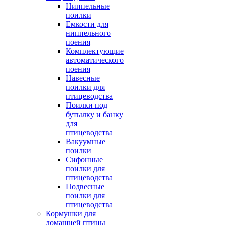
Ниппельные
поилки
Емкости для
ниппельного
поения
Комплектующие
автоматического
поения
Навесные
поилки для
птицеводства
Поилки под
бутылку и банку
для
птицеводства
Вакуумные
поилки
Сифонные
поилки для
птицеводства
Подвесные
поилки для
птицеводства
Кормушки для
домашней птицы