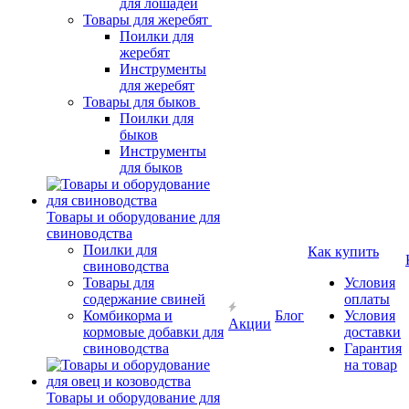
для лошадей
Товары для жеребят
Поилки для
жеребят
Инструменты
для жеребят
Товары для быков
Поилки для
быков
Инструменты
для быков
Товары и оборудование для
свиноводства
Поилки для
Как купить
свиноводства
Товары для
Условия
содержание свиней
оплаты
Комбикорма и
Блог
Условия
Акции
кормовые добавки для
доставки
свиноводства
Гарантия
на товар
Товары и оборудование для