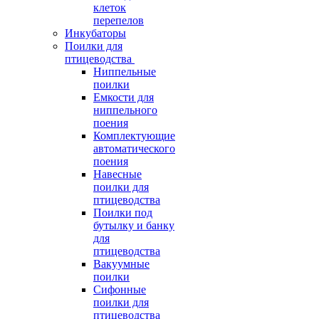
клеток
перепелов
Инкубаторы
Поилки для
птицеводства
Ниппельные
поилки
Емкости для
ниппельного
поения
Комплектующие
автоматического
поения
Навесные
поилки для
птицеводства
Поилки под
бутылку и банку
для
птицеводства
Вакуумные
поилки
Сифонные
поилки для
птицеводства