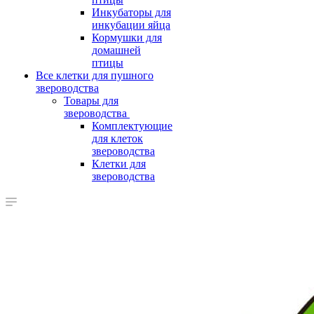
Инкубаторы для
инкубации яйца
Кормушки для
домашней
птицы
Все клетки для пушного
звероводства
Товары для
звероводства
Комплектующие
для клеток
звероводства
Клетки для
звероводства