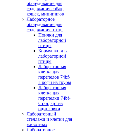
оборудование для
содержания собак,
кошек, минипигов
Лабораторное
оборудование для
содержания птиц
Поилки для
лабораторной
птицы
Кормушки для
лабораторной
птицы
Лабораторная
клетка для
перепелов 74bf-
Профи из трубы
Лабораторная
клетка для
перепелки 74bf-
Стандарт из
оцинковки
Лабораторный
стеллажи и клетки для
животных
Лабораторное