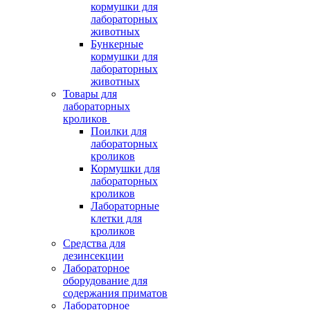
кормушки для
лабораторных
животных
Бункерные
кормушки для
лабораторных
животных
Товары для
лабораторных
кроликов
Поилки для
лабораторных
кроликов
Кормушки для
лабораторных
кроликов
Лабораторные
клетки для
кроликов
Средства для
дезинсекции
Лабораторное
оборудование для
содержания приматов
Лабораторное