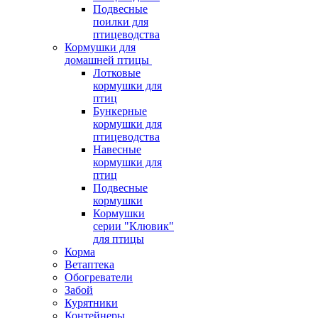
Подвесные
поилки для
птицеводства
Кормушки для
домашней птицы
Лотковые
кормушки для
птиц
Бункерные
кормушки для
птицеводства
Навесные
кормушки для
птиц
Подвесные
кормушки
Кормушки
серии "Клювик"
для птицы
Корма
Ветаптека
Обогреватели
Забой
Курятники
Контейнеры