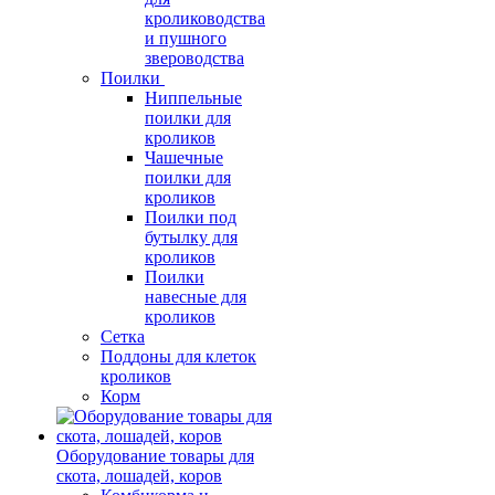
кролиководства
и пушного
звероводства
Поилки
Ниппельные
поилки для
кроликов
Чашечные
поилки для
кроликов
Поилки под
бутылку для
кроликов
Поилки
навесные для
кроликов
Сетка
Поддоны для клеток
кроликов
Корм
Оборудование товары для
скота, лошадей, коров