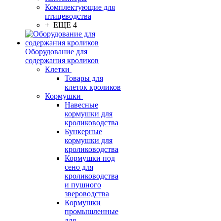
Комплектующие для
птицеводства
+ ЕЩЕ 4
Оборудование для
содержания кроликов
Клетки
Товары для
клеток кроликов
Кормушки
Навесные
кормушки для
кролиководства
Бункерные
кормушки для
кролиководства
Кормушки под
сено для
кролиководства
и пушного
звероводства
Кормушки
промышленные
для