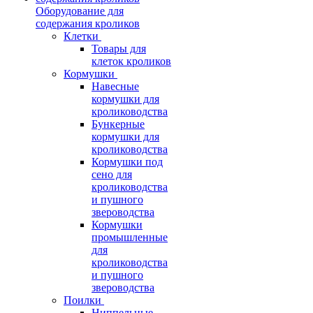
Оборудование для
содержания кроликов
Клетки
Товары для
клеток кроликов
Кормушки
Навесные
кормушки для
кролиководства
Бункерные
кормушки для
кролиководства
Кормушки под
сено для
кролиководства
и пушного
звероводства
Кормушки
промышленные
для
кролиководства
и пушного
звероводства
Поилки
Ниппельные