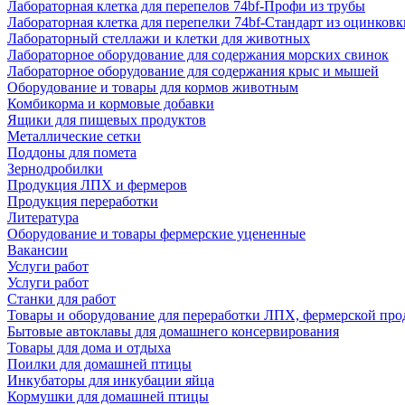
Лабораторная клетка для перепелов 74bf-Профи из трубы
Лабораторная клетка для перепелки 74bf-Стандарт из оцинковк
Лабораторный стеллажи и клетки для животных
Лабораторное оборудование для содержания морских свинок
Лабораторное оборудование для содержания крыс и мышей
Оборудование и товары для кормов животным
Комбикорма и кормовые добавки
Ящики для пищевых продуктов
Металлические сетки
Поддоны для помета
Зернодробилки
Продукция ЛПХ и фермеров
Продукция переработки
Литература
Оборудование и товары фермерские уцененные
Вакансии
Услуги работ
Услуги работ
Станки для работ
Товары и оборудование для переработки ЛПХ, фермерской пр
Бытовые автоклавы для домашнего консервирования
Товары для дома и отдыха
Поилки для домашней птицы
Инкубаторы для инкубации яйца
Кормушки для домашней птицы