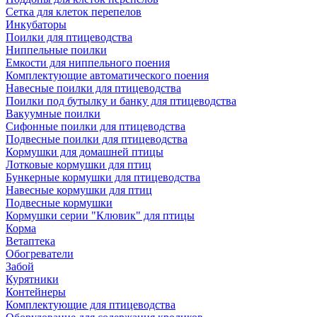
Сетка для клеток перепелов
Инкубаторы
Поилки для птицеводства
Ниппельные поилки
Емкости для ниппельного поения
Комплектующие автоматического поения
Навесные поилки для птицеводства
Поилки под бутылку и банку для птицеводства
Вакуумные поилки
Сифонные поилки для птицеводства
Подвесные поилки для птицеводства
Кормушки для домашней птицы
Лотковые кормушки для птиц
Бункерные кормушки для птицеводства
Навесные кормушки для птиц
Подвесные кормушки
Кормушки серии "Клювик" для птицы
Корма
Ветаптека
Обогреватели
Забой
Курятники
Контейнеры
Комплектующие для птицеводства