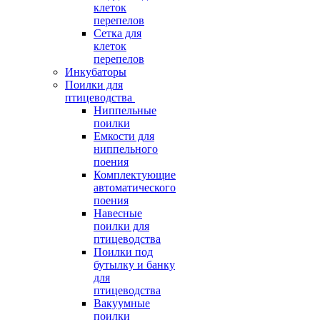
клеток
перепелов
Сетка для
клеток
перепелов
Инкубаторы
Поилки для
птицеводства
Ниппельные
поилки
Емкости для
ниппельного
поения
Комплектующие
автоматического
поения
Навесные
поилки для
птицеводства
Поилки под
бутылку и банку
для
птицеводства
Вакуумные
поилки