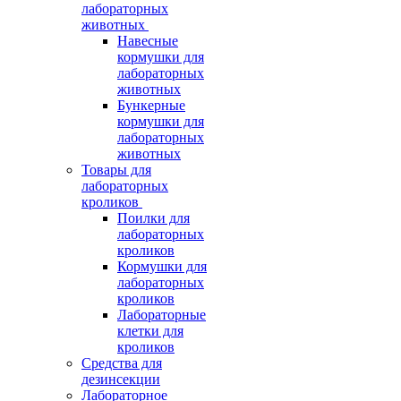
лабораторных
животных
Навесные
кормушки для
лабораторных
животных
Бункерные
кормушки для
лабораторных
животных
Товары для
лабораторных
кроликов
Поилки для
лабораторных
кроликов
Кормушки для
лабораторных
кроликов
Лабораторные
клетки для
кроликов
Средства для
дезинсекции
Лабораторное