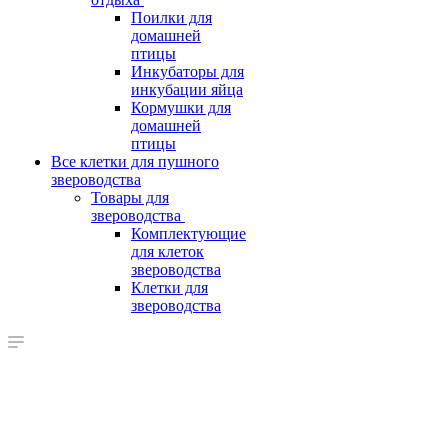
Поилки для
домашней
птицы
Инкубаторы для
инкубации яйца
Кормушки для
домашней
птицы
Все клетки для пушного
звероводства
Товары для
звероводства
Комплектующие
для клеток
звероводства
Клетки для
звероводства