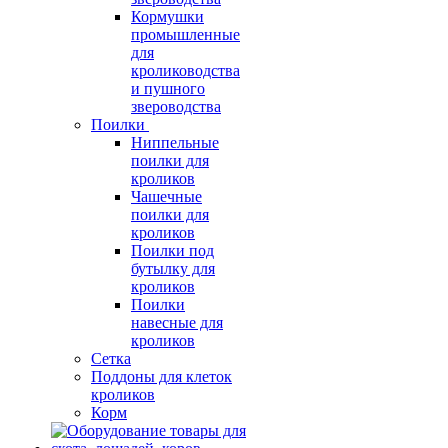
Кормушки
промышленные
для
кролиководства
и пушного
звероводства
Поилки
Ниппельные
поилки для
кроликов
Чашечные
поилки для
кроликов
Поилки под
бутылку для
кроликов
Поилки
навесные для
кроликов
Сетка
Поддоны для клеток
кроликов
Корм