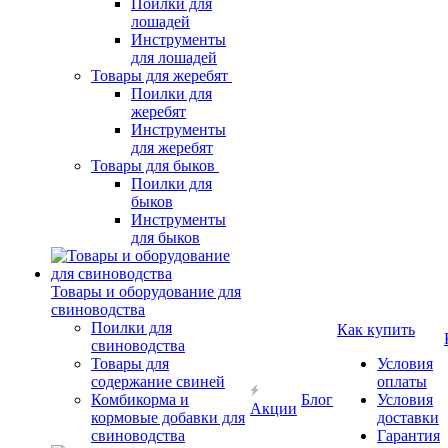
Поилки для
лошадей
Инструменты
для лошадей
Товары для жеребят
Поилки для
жеребят
Инструменты
для жеребят
Товары для быков
Поилки для
быков
Инструменты
для быков
Товары и оборудование для
свиноводства
Поилки для
Как купить
свиноводства
Товары для
Условия
содержание свиней
оплаты
Комбикорма и
Блог
Условия
Акции
кормовые добавки для
доставки
свиноводства
Гарантия