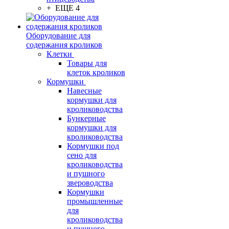
+ ЕЩЕ 4
Оборудование для
содержания кроликов
Клетки
Товары для
клеток кроликов
Кормушки
Навесные
кормушки для
кролиководства
Бункерные
кормушки для
кролиководства
Кормушки под
сено для
кролиководства
и пушного
звероводства
Кормушки
промышленные
для
кролиководства
и пушного