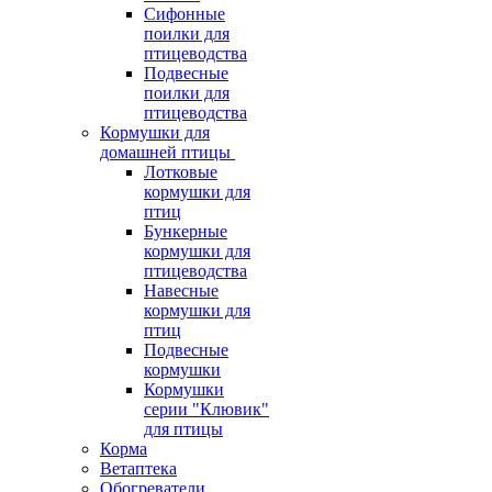
Сифонные
поилки для
птицеводства
Подвесные
поилки для
птицеводства
Кормушки для
домашней птицы
Лотковые
кормушки для
птиц
Бункерные
кормушки для
птицеводства
Навесные
кормушки для
птиц
Подвесные
кормушки
Кормушки
серии "Клювик"
для птицы
Корма
Ветаптека
Обогреватели