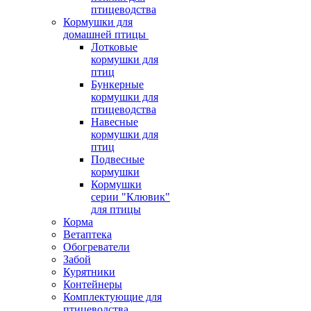
птицеводства
Кормушки для
домашней птицы
Лотковые
кормушки для
птиц
Бункерные
кормушки для
птицеводства
Навесные
кормушки для
птиц
Подвесные
кормушки
Кормушки
серии "Клювик"
для птицы
Корма
Ветаптека
Обогреватели
Забой
Курятники
Контейнеры
Комплектующие для
птицеводства