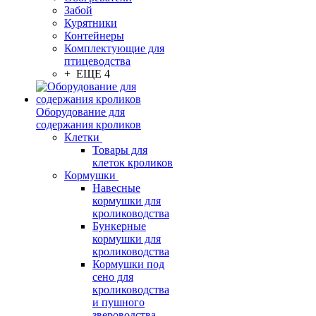
Забой
Курятники
Контейнеры
Комплектующие для
птицеводства
+ ЕЩЕ 4
Оборудование для
содержания кроликов
Клетки
Товары для
клеток кроликов
Кормушки
Навесные
кормушки для
кролиководства
Бункерные
кормушки для
кролиководства
Кормушки под
сено для
кролиководства
и пушного
звероводства