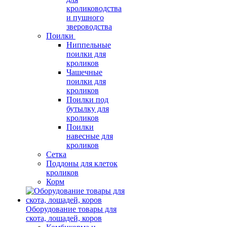
кролиководства
и пушного
звероводства
Поилки
Ниппельные
поилки для
кроликов
Чашечные
поилки для
кроликов
Поилки под
бутылку для
кроликов
Поилки
навесные для
кроликов
Сетка
Поддоны для клеток
кроликов
Корм
Оборудование товары для
скота, лошадей, коров