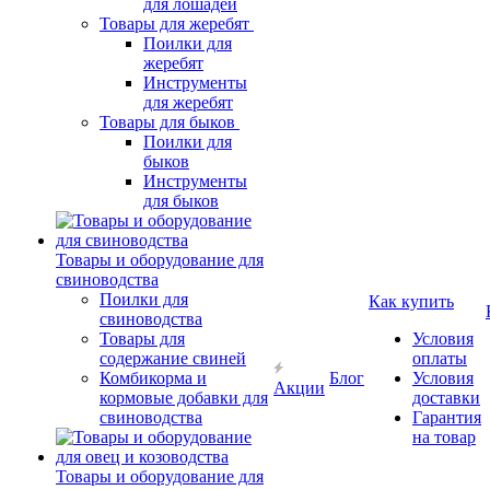
для лошадей
Товары для жеребят
Поилки для
жеребят
Инструменты
для жеребят
Товары для быков
Поилки для
быков
Инструменты
для быков
Товары и оборудование для
свиноводства
Поилки для
Как купить
свиноводства
Товары для
Условия
содержание свиней
оплаты
Комбикорма и
Блог
Условия
Акции
кормовые добавки для
доставки
свиноводства
Гарантия
на товар
Товары и оборудование для