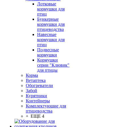
Лотковые
кормушки для
птиц
Бункерные
кормушки для
птицеводства
Навесные
кормушки для
птиц
Подвесные
кормушки
Кормушки
серии "Клювик"
для птицы
Корма
Ветаптека
Обогреватели
Забой
Курятники
Контейнеры
Комплектующие для
птицеводства
+ ЕЩЕ 4