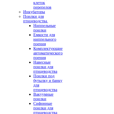
клеток
перепелов
Инкубаторы
Поилки для
птицеводства
Ниппельные
поилки
Емкости для
ниппельного
поения
Комплектующие
автоматического
поения
Навесные
поилки для
птицеводства
Поилки под
бутылку и банку
для
птицеводства
Вакуумные
поилки
Сифонные
поилки для
птицеводства