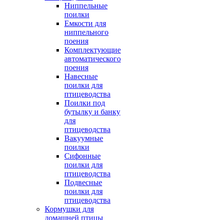
Ниппельные
поилки
Емкости для
ниппельного
поения
Комплектующие
автоматического
поения
Навесные
поилки для
птицеводства
Поилки под
бутылку и банку
для
птицеводства
Вакуумные
поилки
Сифонные
поилки для
птицеводства
Подвесные
поилки для
птицеводства
Кормушки для
домашней птицы