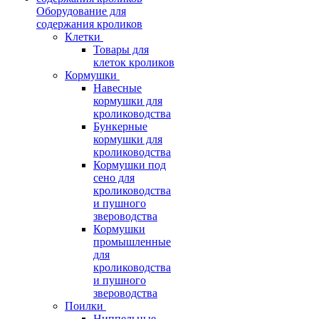
Оборудование для
содержания кроликов
Клетки
Товары для
клеток кроликов
Кормушки
Навесные
кормушки для
кролиководства
Бункерные
кормушки для
кролиководства
Кормушки под
сено для
кролиководства
и пушного
звероводства
Кормушки
промышленные
для
кролиководства
и пушного
звероводства
Поилки
Ниппельные