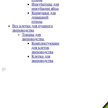
Инкубаторы для
инкубации яйца
Кормушки для
домашней
птицы
Все клетки для пушного
звероводства
Товары для
звероводства
Комплектующие
для клеток
звероводства
Клетки для
звероводства