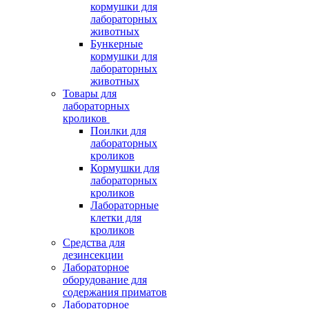
кормушки для
лабораторных
животных
Бункерные
кормушки для
лабораторных
животных
Товары для
лабораторных
кроликов
Поилки для
лабораторных
кроликов
Кормушки для
лабораторных
кроликов
Лабораторные
клетки для
кроликов
Средства для
дезинсекции
Лабораторное
оборудование для
содержания приматов
Лабораторное