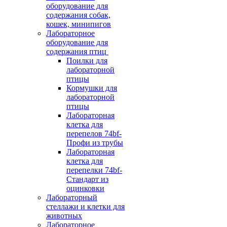
оборудование для
содержания собак,
кошек, минипигов
Лабораторное
оборудование для
содержания птиц
Поилки для
лабораторной
птицы
Кормушки для
лабораторной
птицы
Лабораторная
клетка для
перепелов 74bf-
Профи из трубы
Лабораторная
клетка для
перепелки 74bf-
Стандарт из
оцинковки
Лабораторный
стеллажи и клетки для
животных
Лабораторное