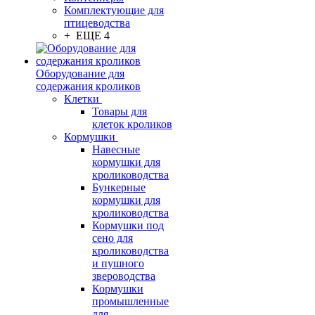
Комплектующие для
птицеводства
+ ЕЩЕ 4
Оборудование для
содержания кроликов
Клетки
Товары для
клеток кроликов
Кормушки
Навесные
кормушки для
кролиководства
Бункерные
кормушки для
кролиководства
Кормушки под
сено для
кролиководства
и пушного
звероводства
Кормушки
промышленные
для