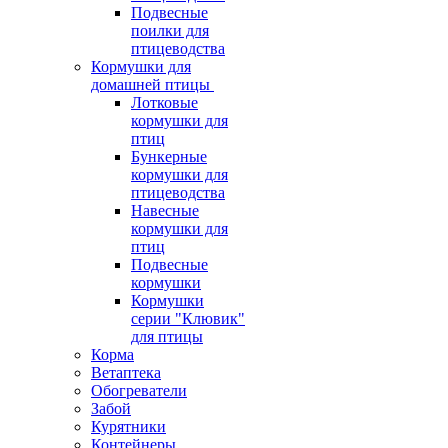
Подвесные
поилки для
птицеводства
Кормушки для
домашней птицы
Лотковые
кормушки для
птиц
Бункерные
кормушки для
птицеводства
Навесные
кормушки для
птиц
Подвесные
кормушки
Кормушки
серии "Клювик"
для птицы
Корма
Ветаптека
Обогреватели
Забой
Курятники
Контейнеры