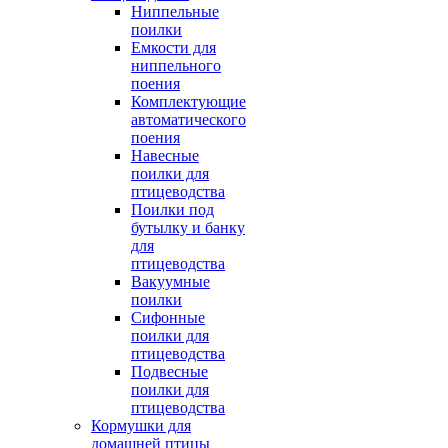
Ниппельные
поилки
Емкости для
ниппельного
поения
Комплектующие
автоматического
поения
Навесные
поилки для
птицеводства
Поилки под
бутылку и банку
для
птицеводства
Вакуумные
поилки
Сифонные
поилки для
птицеводства
Подвесные
поилки для
птицеводства
Кормушки для
домашней птицы