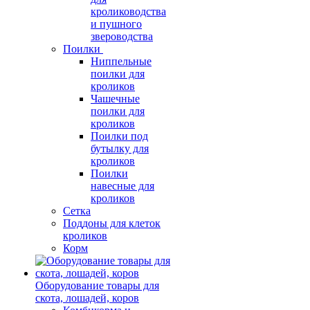
кролиководства
и пушного
звероводства
Поилки
Ниппельные
поилки для
кроликов
Чашечные
поилки для
кроликов
Поилки под
бутылку для
кроликов
Поилки
навесные для
кроликов
Сетка
Поддоны для клеток
кроликов
Корм
Оборудование товары для
скота, лошадей, коров