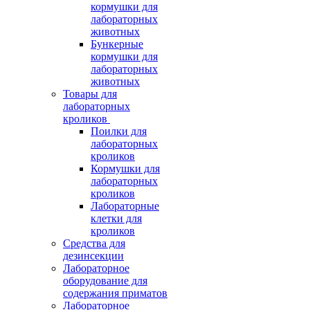
кормушки для
лабораторных
животных
Бункерные
кормушки для
лабораторных
животных
Товары для
лабораторных
кроликов
Поилки для
лабораторных
кроликов
Кормушки для
лабораторных
кроликов
Лабораторные
клетки для
кроликов
Средства для
дезинсекции
Лабораторное
оборудование для
содержания приматов
Лабораторное