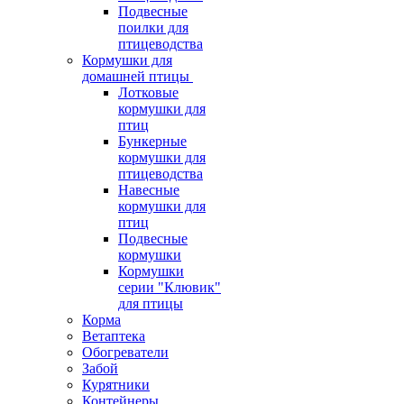
Подвесные
поилки для
птицеводства
Кормушки для
домашней птицы
Лотковые
кормушки для
птиц
Бункерные
кормушки для
птицеводства
Навесные
кормушки для
птиц
Подвесные
кормушки
Кормушки
серии "Клювик"
для птицы
Корма
Ветаптека
Обогреватели
Забой
Курятники
Контейнеры