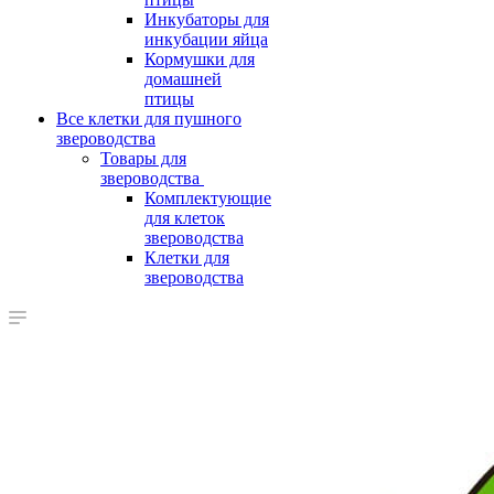
Инкубаторы для
инкубации яйца
Кормушки для
домашней
птицы
Все клетки для пушного
звероводства
Товары для
звероводства
Комплектующие
для клеток
звероводства
Клетки для
звероводства