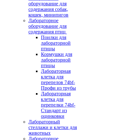
оборудование для
содержания собак,
кошек, минипигов
Лабораторное
оборудование для
содержания птиц
Поилки для
лабораторной
птицы
Кормушки для
лабораторной
птицы
Лабораторная
клетка для
перепелов 74bf-
Профи из трубы
Лабораторная
клетка для
перепелки 74bf-
Стандарт из
оцинковки
Лабораторный
стеллажи и клетки для
животных
Лабораторное