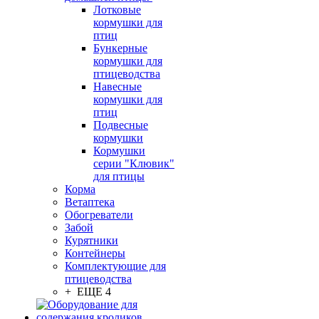
Лотковые
кормушки для
птиц
Бункерные
кормушки для
птицеводства
Навесные
кормушки для
птиц
Подвесные
кормушки
Кормушки
серии "Клювик"
для птицы
Корма
Ветаптека
Обогреватели
Забой
Курятники
Контейнеры
Комплектующие для
птицеводства
+ ЕЩЕ 4