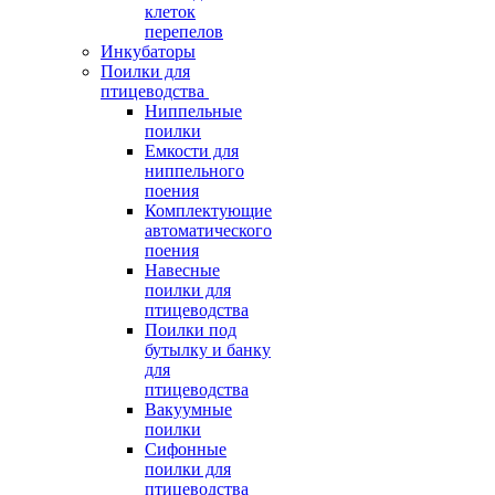
клеток
перепелов
Инкубаторы
Поилки для
птицеводства
Ниппельные
поилки
Емкости для
ниппельного
поения
Комплектующие
автоматического
поения
Навесные
поилки для
птицеводства
Поилки под
бутылку и банку
для
птицеводства
Вакуумные
поилки
Сифонные
поилки для
птицеводства