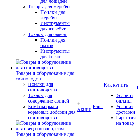
для лошадей
Товары для жеребят
Поилки для
жеребят
Инструменты
для жеребят
Товары для быков
Поилки для
быков
Инструменты
для быков
Товары и оборудование для
свиноводства
Поилки для
Как купить
свиноводства
Товары для
Условия
содержание свиней
оплаты
Комбикорма и
Блог
Условия
Акции
кормовые добавки для
доставки
свиноводства
Гарантия
на товар
Товары и оборудование для