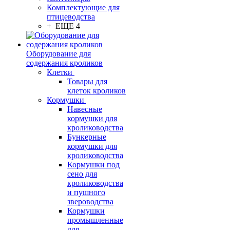
Комплектующие для
птицеводства
+ ЕЩЕ 4
Оборудование для
содержания кроликов
Клетки
Товары для
клеток кроликов
Кормушки
Навесные
кормушки для
кролиководства
Бункерные
кормушки для
кролиководства
Кормушки под
сено для
кролиководства
и пушного
звероводства
Кормушки
промышленные
для