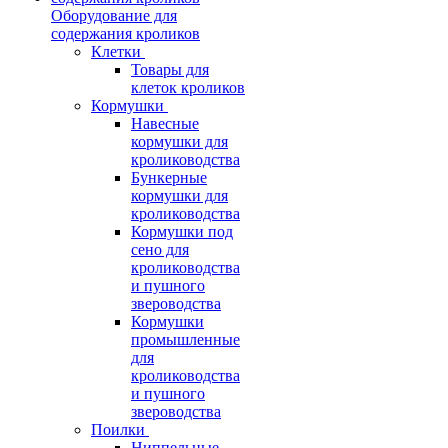
Оборудование для
содержания кроликов
Клетки
Товары для
клеток кроликов
Кормушки
Навесные
кормушки для
кролиководства
Бункерные
кормушки для
кролиководства
Кормушки под
сено для
кролиководства
и пушного
звероводства
Кормушки
промышленные
для
кролиководства
и пушного
звероводства
Поилки
Ниппельные