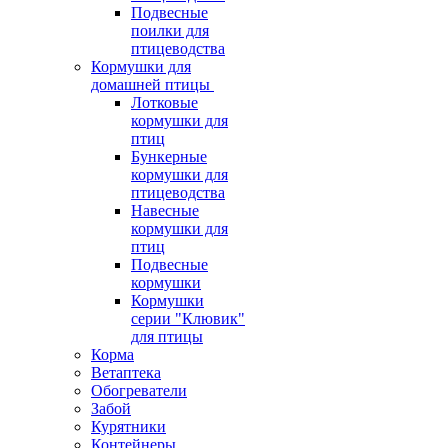
Подвесные
поилки для
птицеводства
Кормушки для
домашней птицы
Лотковые
кормушки для
птиц
Бункерные
кормушки для
птицеводства
Навесные
кормушки для
птиц
Подвесные
кормушки
Кормушки
серии "Клювик"
для птицы
Корма
Ветаптека
Обогреватели
Забой
Курятники
Контейнеры