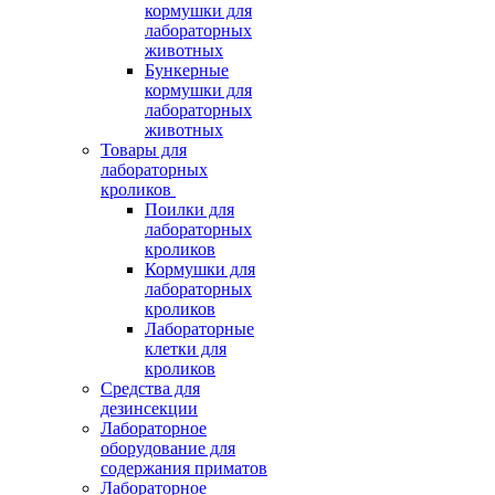
кормушки для
лабораторных
животных
Бункерные
кормушки для
лабораторных
животных
Товары для
лабораторных
кроликов
Поилки для
лабораторных
кроликов
Кормушки для
лабораторных
кроликов
Лабораторные
клетки для
кроликов
Средства для
дезинсекции
Лабораторное
оборудование для
содержания приматов
Лабораторное