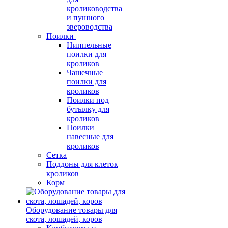
кролиководства
и пушного
звероводства
Поилки
Ниппельные
поилки для
кроликов
Чашечные
поилки для
кроликов
Поилки под
бутылку для
кроликов
Поилки
навесные для
кроликов
Сетка
Поддоны для клеток
кроликов
Корм
Оборудование товары для
скота, лошадей, коров