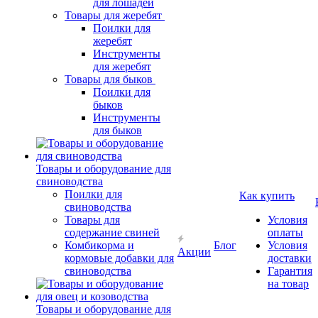
для лошадей
Товары для жеребят
Поилки для
жеребят
Инструменты
для жеребят
Товары для быков
Поилки для
быков
Инструменты
для быков
Товары и оборудование для
свиноводства
Поилки для
Как купить
свиноводства
Товары для
Условия
содержание свиней
оплаты
Комбикорма и
Блог
Условия
Акции
кормовые добавки для
доставки
свиноводства
Гарантия
на товар
Товары и оборудование для