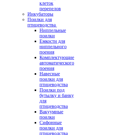
клеток
перепелов
Инкубаторы
Поилки для
птицеводства
Ниппельные
поилки
Емкости для
ниппельного
поения
Комплектующие
автоматического
поения
Навесные
поилки для
птицеводства
Поилки под
бутылку и банку
для
птицеводства
Вакуумные
поилки
Сифонные
поилки для
птицеводства