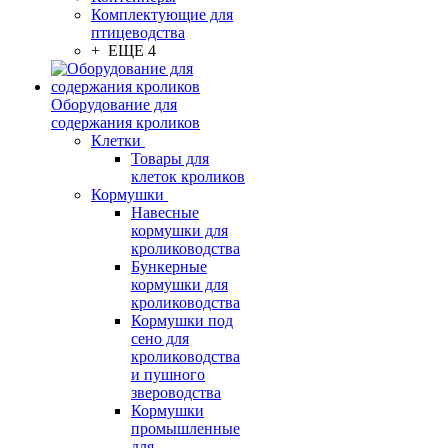
Комплектующие для
птицеводства
+ ЕЩЕ 4
Оборудование для
содержания кроликов
Клетки
Товары для
клеток кроликов
Кормушки
Навесные
кормушки для
кролиководства
Бункерные
кормушки для
кролиководства
Кормушки под
сено для
кролиководства
и пушного
звероводства
Кормушки
промышленные
для