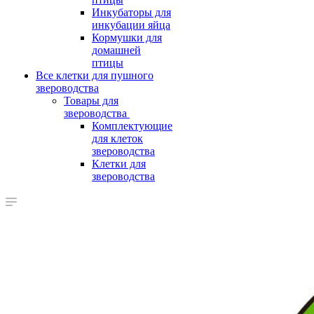
Инкубаторы для
инкубации яйца
Кормушки для
домашней
птицы
Все клетки для пушного
звероводства
Товары для
звероводства
Комплектующие
для клеток
звероводства
Клетки для
звероводства