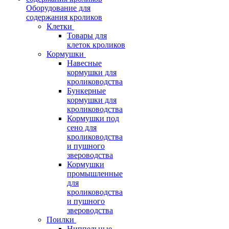
Оборудование для
содержания кроликов
Клетки
Товары для
клеток кроликов
Кормушки
Навесные
кормушки для
кролиководства
Бункерные
кормушки для
кролиководства
Кормушки под
сено для
кролиководства
и пушного
звероводства
Кормушки
промышленные
для
кролиководства
и пушного
звероводства
Поилки
Ниппельные