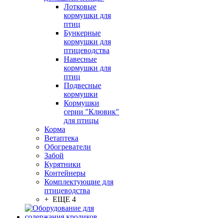
Лотковые
кормушки для
птиц
Бункерные
кормушки для
птицеводства
Навесные
кормушки для
птиц
Подвесные
кормушки
Кормушки
серии "Клювик"
для птицы
Корма
Ветаптека
Обогреватели
Забой
Курятники
Контейнеры
Комплектующие для
птицеводства
+ ЕЩЕ 4