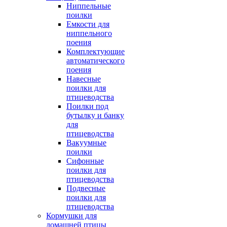
Ниппельные
поилки
Емкости для
ниппельного
поения
Комплектующие
автоматического
поения
Навесные
поилки для
птицеводства
Поилки под
бутылку и банку
для
птицеводства
Вакуумные
поилки
Сифонные
поилки для
птицеводства
Подвесные
поилки для
птицеводства
Кормушки для
домашней птицы