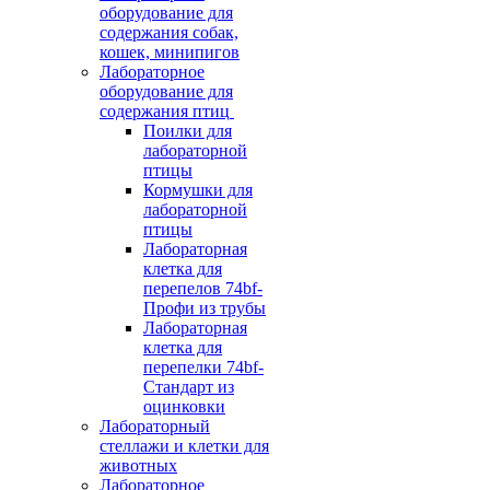
оборудование для
содержания собак,
кошек, минипигов
Лабораторное
оборудование для
содержания птиц
Поилки для
лабораторной
птицы
Кормушки для
лабораторной
птицы
Лабораторная
клетка для
перепелов 74bf-
Профи из трубы
Лабораторная
клетка для
перепелки 74bf-
Стандарт из
оцинковки
Лабораторный
стеллажи и клетки для
животных
Лабораторное