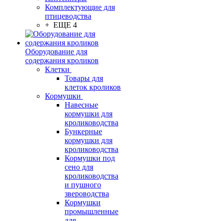
Комплектующие для
птицеводства
+ ЕЩЕ 4
Оборудование для
содержания кроликов
Клетки
Товары для
клеток кроликов
Кормушки
Навесные
кормушки для
кролиководства
Бункерные
кормушки для
кролиководства
Кормушки под
сено для
кролиководства
и пушного
звероводства
Кормушки
промышленные
для