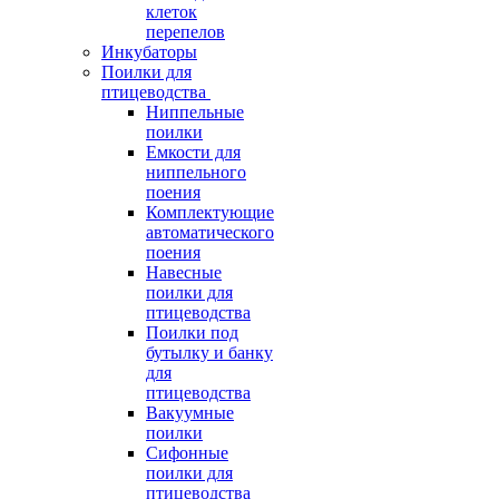
клеток
перепелов
Инкубаторы
Поилки для
птицеводства
Ниппельные
поилки
Емкости для
ниппельного
поения
Комплектующие
автоматического
поения
Навесные
поилки для
птицеводства
Поилки под
бутылку и банку
для
птицеводства
Вакуумные
поилки
Сифонные
поилки для
птицеводства