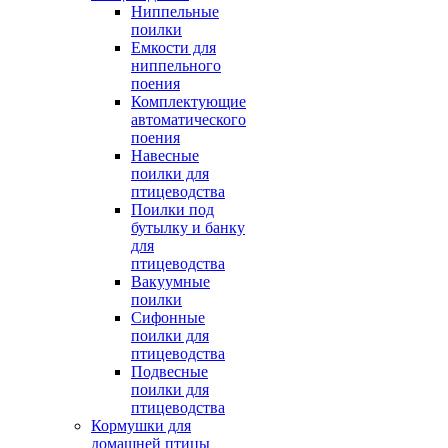
Ниппельные
поилки
Емкости для
ниппельного
поения
Комплектующие
автоматического
поения
Навесные
поилки для
птицеводства
Поилки под
бутылку и банку
для
птицеводства
Вакуумные
поилки
Сифонные
поилки для
птицеводства
Подвесные
поилки для
птицеводства
Кормушки для
домашней птицы