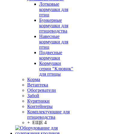
Лотковые
кормушки для
птиц
Бункерные
кормушки для
птицеводства
Навесные
кормушки для
птиц
Подвесные
кормушки
Кормушки
серии "Клювик"
для птицы
Корма
Ветаптека
Обогреватели
Забой
Курятники
Контейнеры
Комплектующие для
птицеводства
+ ЕЩЕ 4