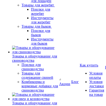
для лошадей
Товары для жеребят
Поилки для
жеребят
Инструменты
для жеребят
Товары для быков
Поилки для
быков
Инструменты
для быков
Товары и оборудование для
свиноводства
Поилки для
Как купить
свиноводства
Товары для
Условия
содержание свиней
оплаты
Комбикорма и
Блог
Условия
Акции
кормовые добавки для
доставки
свиноводства
Гарантия
на товар
Товары и оборудование для