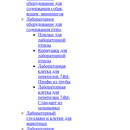
оборудование для
содержания собак,
кошек, минипигов
Лабораторное
оборудование для
содержания птиц
Поилки для
лабораторной
птицы
Кормушки для
лабораторной
птицы
Лабораторная
клетка для
перепелов 74bf-
Профи из трубы
Лабораторная
клетка для
перепелки 74bf-
Стандарт из
оцинковки
Лабораторный
стеллажи и клетки для
животных
Лабораторное