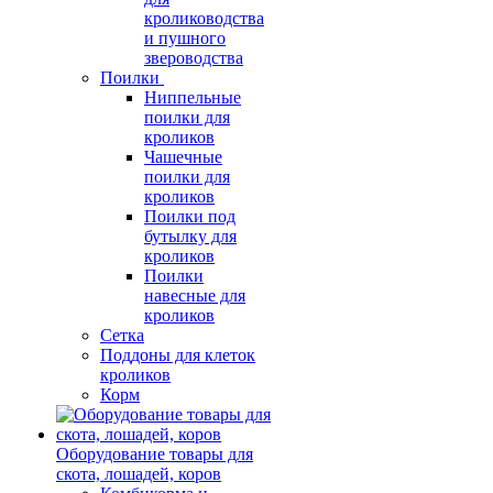
кролиководства
и пушного
звероводства
Поилки
Ниппельные
поилки для
кроликов
Чашечные
поилки для
кроликов
Поилки под
бутылку для
кроликов
Поилки
навесные для
кроликов
Сетка
Поддоны для клеток
кроликов
Корм
Оборудование товары для
скота, лошадей, коров