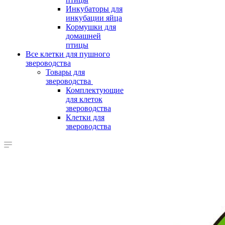
Инкубаторы для
инкубации яйца
Кормушки для
домашней
птицы
Все клетки для пушного
звероводства
Товары для
звероводства
Комплектующие
для клеток
звероводства
Клетки для
звероводства