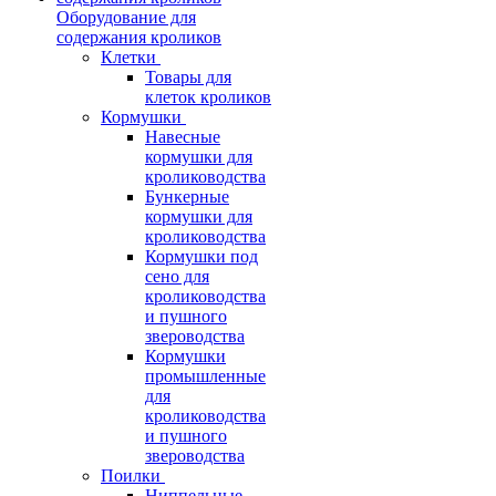
Оборудование для
содержания кроликов
Клетки
Товары для
клеток кроликов
Кормушки
Навесные
кормушки для
кролиководства
Бункерные
кормушки для
кролиководства
Кормушки под
сено для
кролиководства
и пушного
звероводства
Кормушки
промышленные
для
кролиководства
и пушного
звероводства
Поилки
Ниппельные