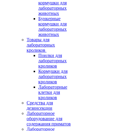
кормушки для
лабораторных
животных
Бункерные
кормушки для
лабораторных
животных
Товары для
лабораторных
кроликов
Поилки для
лабораторных
кроликов
Кормушки для
лабораторных
кроликов
Лабораторные
клетки для
кроликов
Средства для
дезинсекции
Лабораторное
оборудование для
содержания приматов
Лабораторное