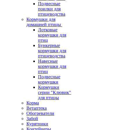
Подвесные
поилки для
птицеводства
Кормушки для
домашней птицы
Лотковые
кормушки для
птиц
Бункерные
кормушки для
птицеводства
Навесные
кормушки для
птиц
Подвесные
кормушки
Кормушки
серии "Клювик"
для птицы
Корма
Ветаптека
Обогреватели
Забой
Курятники
Контейнеры