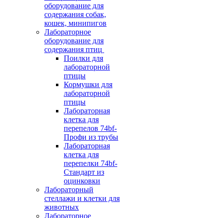
оборудование для
содержания собак,
кошек, минипигов
Лабораторное
оборудование для
содержания птиц
Поилки для
лабораторной
птицы
Кормушки для
лабораторной
птицы
Лабораторная
клетка для
перепелов 74bf-
Профи из трубы
Лабораторная
клетка для
перепелки 74bf-
Стандарт из
оцинковки
Лабораторный
стеллажи и клетки для
животных
Лабораторное