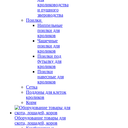
кролиководства
и пушного
звероводства
Поилки
Ниппельные
поилки для
кроликов
Чашечные
поилки для
кроликов
Поилки под
бутылку для
кроликов
Поилки
навесные для
кроликов
Сетка
Поддоны для клеток
кроликов
Корм
Оборудование товары для
скота, лошадей, коров