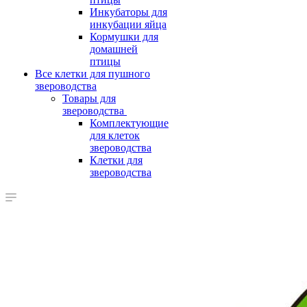
Инкубаторы для
инкубации яйца
Кормушки для
домашней
птицы
Все клетки для пушного
звероводства
Товары для
звероводства
Комплектующие
для клеток
звероводства
Клетки для
звероводства