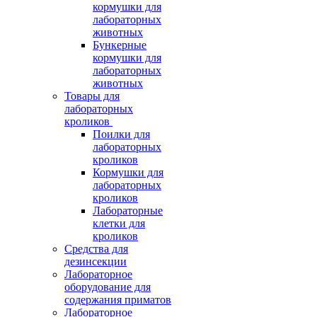
кормушки для
лабораторных
животных
Бункерные
кормушки для
лабораторных
животных
Товары для
лабораторных
кроликов
Поилки для
лабораторных
кроликов
Кормушки для
лабораторных
кроликов
Лабораторные
клетки для
кроликов
Средства для
дезинсекции
Лабораторное
оборудование для
содержания приматов
Лабораторное