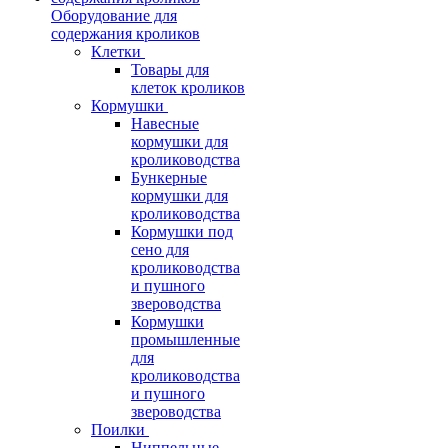
Оборудование для
содержания кроликов
Клетки
Товары для
клеток кроликов
Кормушки
Навесные
кормушки для
кролиководства
Бункерные
кормушки для
кролиководства
Кормушки под
сено для
кролиководства
и пушного
звероводства
Кормушки
промышленные
для
кролиководства
и пушного
звероводства
Поилки
Ниппельные