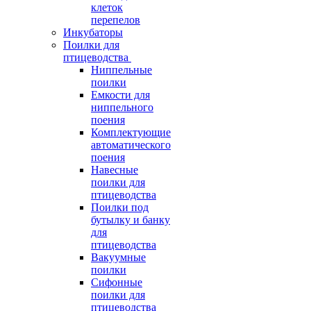
клеток
перепелов
Инкубаторы
Поилки для
птицеводства
Ниппельные
поилки
Емкости для
ниппельного
поения
Комплектующие
автоматического
поения
Навесные
поилки для
птицеводства
Поилки под
бутылку и банку
для
птицеводства
Вакуумные
поилки
Сифонные
поилки для
птицеводства