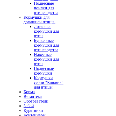
Подвесные
поилки для
птицеводства
Кормушки для
домашней птицы
Лотковые
кормушки для
птиц
Бункерные
кормушки для
птицеводства
Навесные
кормушки для
птиц
Подвесные
кормушки
Кормушки
серии "Клювик"
для птицы
Корма
Ветаптека
Обогреватели
Забой
Курятники
Контейнеры