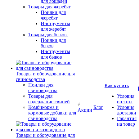
для лошадей
Товары для жеребят
Поилки для
жеребят
Инструменты
для жеребят
Товары для быков
Поилки для
быков
Инструменты
для быков
Товары и оборудование для
свиноводства
Поилки для
Как купить
свиноводства
Товары для
Условия
содержание свиней
оплаты
Комбикорма и
Блог
Условия
Акции
кормовые добавки для
доставки
свиноводства
Гарантия
на товар
Товары и оборудование для