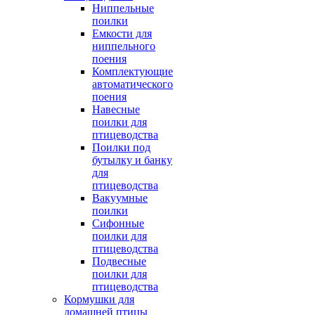
Ниппельные
поилки
Емкости для
ниппельного
поения
Комплектующие
автоматического
поения
Навесные
поилки для
птицеводства
Поилки под
бутылку и банку
для
птицеводства
Вакуумные
поилки
Сифонные
поилки для
птицеводства
Подвесные
поилки для
птицеводства
Кормушки для
домашней птицы