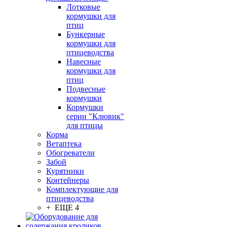
Лотковые
кормушки для
птиц
Бункерные
кормушки для
птицеводства
Навесные
кормушки для
птиц
Подвесные
кормушки
Кормушки
серии "Клювик"
для птицы
Корма
Ветаптека
Обогреватели
Забой
Курятники
Контейнеры
Комплектующие для
птицеводства
+ ЕЩЕ 4