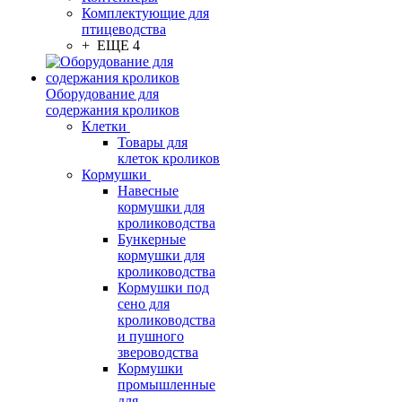
Комплектующие для
птицеводства
+ ЕЩЕ 4
Оборудование для
содержания кроликов
Клетки
Товары для
клеток кроликов
Кормушки
Навесные
кормушки для
кролиководства
Бункерные
кормушки для
кролиководства
Кормушки под
сено для
кролиководства
и пушного
звероводства
Кормушки
промышленные
для