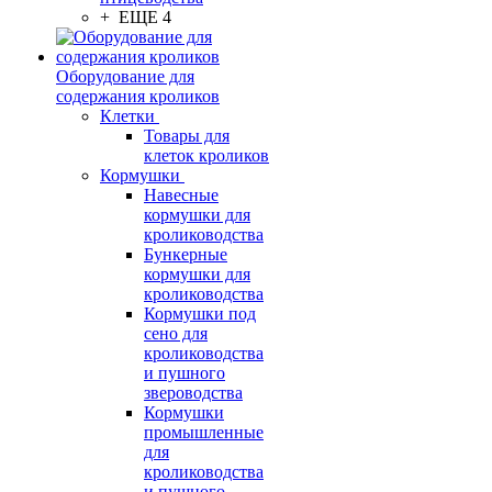
+ ЕЩЕ 4
Оборудование для
содержания кроликов
Клетки
Товары для
клеток кроликов
Кормушки
Навесные
кормушки для
кролиководства
Бункерные
кормушки для
кролиководства
Кормушки под
сено для
кролиководства
и пушного
звероводства
Кормушки
промышленные
для
кролиководства
и пушного