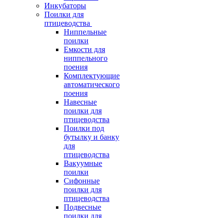
Инкубаторы
Поилки для
птицеводства
Ниппельные
поилки
Емкости для
ниппельного
поения
Комплектующие
автоматического
поения
Навесные
поилки для
птицеводства
Поилки под
бутылку и банку
для
птицеводства
Вакуумные
поилки
Сифонные
поилки для
птицеводства
Подвесные
поилки для