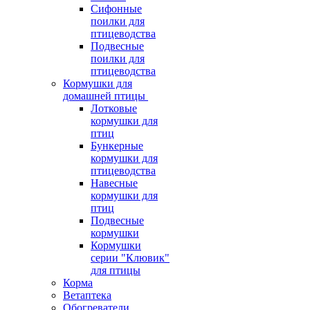
Сифонные
поилки для
птицеводства
Подвесные
поилки для
птицеводства
Кормушки для
домашней птицы
Лотковые
кормушки для
птиц
Бункерные
кормушки для
птицеводства
Навесные
кормушки для
птиц
Подвесные
кормушки
Кормушки
серии "Клювик"
для птицы
Корма
Ветаптека
Обогреватели