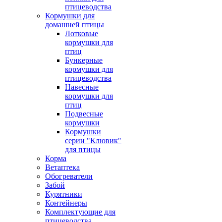
птицеводства
Кормушки для
домашней птицы
Лотковые
кормушки для
птиц
Бункерные
кормушки для
птицеводства
Навесные
кормушки для
птиц
Подвесные
кормушки
Кормушки
серии "Клювик"
для птицы
Корма
Ветаптека
Обогреватели
Забой
Курятники
Контейнеры
Комплектующие для
птицеводства