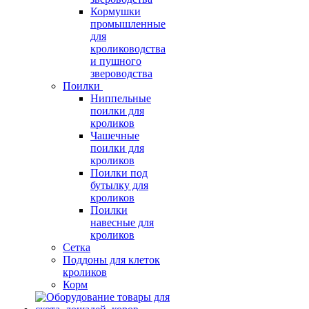
Кормушки
промышленные
для
кролиководства
и пушного
звероводства
Поилки
Ниппельные
поилки для
кроликов
Чашечные
поилки для
кроликов
Поилки под
бутылку для
кроликов
Поилки
навесные для
кроликов
Сетка
Поддоны для клеток
кроликов
Корм