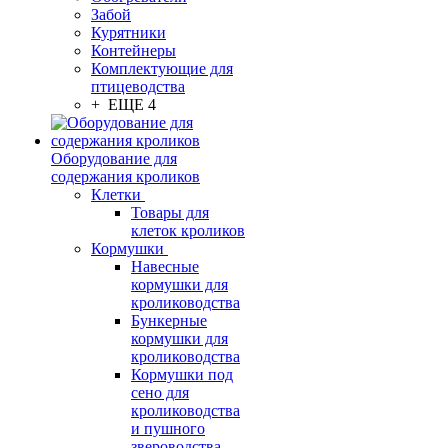
Забой
Курятники
Контейнеры
Комплектующие для
птицеводства
+ ЕЩЕ 4
Оборудование для
содержания кроликов
Клетки
Товары для
клеток кроликов
Кормушки
Навесные
кормушки для
кролиководства
Бункерные
кормушки для
кролиководства
Кормушки под
сено для
кролиководства
и пушного
звероводства