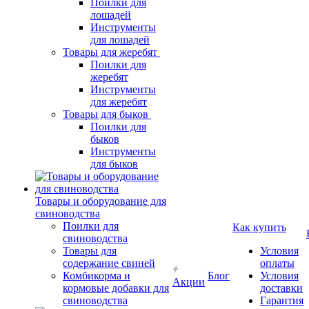
Поилки для
лошадей
Инструменты
для лошадей
Товары для жеребят
Поилки для
жеребят
Инструменты
для жеребят
Товары для быков
Поилки для
быков
Инструменты
для быков
Товары и оборудование для
свиноводства
Поилки для
Как купить
свиноводства
Товары для
Условия
содержание свиней
оплаты
Комбикорма и
Блог
Условия
Акции
кормовые добавки для
доставки
свиноводства
Гарантия