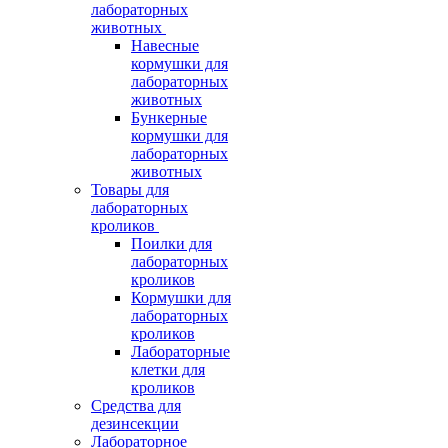
лабораторных
животных
Навесные
кормушки для
лабораторных
животных
Бункерные
кормушки для
лабораторных
животных
Товары для
лабораторных
кроликов
Поилки для
лабораторных
кроликов
Кормушки для
лабораторных
кроликов
Лабораторные
клетки для
кроликов
Средства для
дезинсекции
Лабораторное