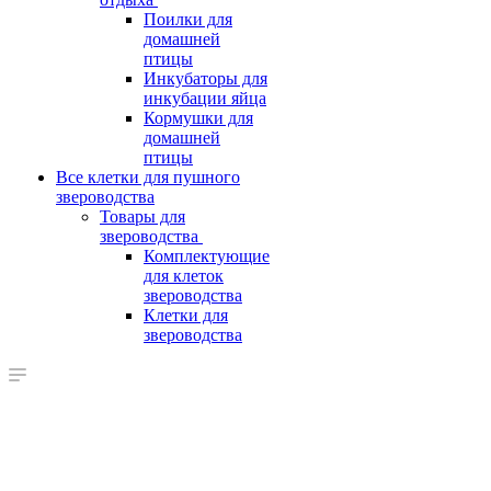
Поилки для
домашней
птицы
Инкубаторы для
инкубации яйца
Кормушки для
домашней
птицы
Все клетки для пушного
звероводства
Товары для
звероводства
Комплектующие
для клеток
звероводства
Клетки для
звероводства