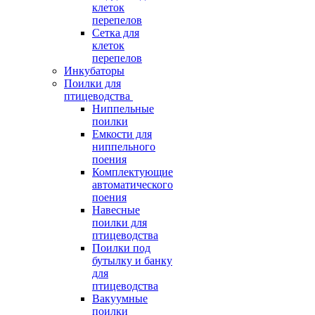
клеток
перепелов
Сетка для
клеток
перепелов
Инкубаторы
Поилки для
птицеводства
Ниппельные
поилки
Емкости для
ниппельного
поения
Комплектующие
автоматического
поения
Навесные
поилки для
птицеводства
Поилки под
бутылку и банку
для
птицеводства
Вакуумные
поилки