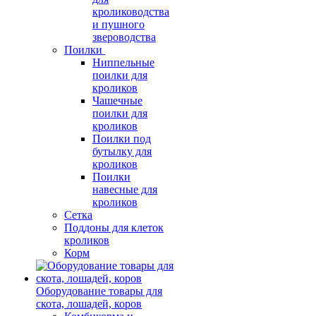
кролиководства
и пушного
звероводства
Поилки
Ниппельные
поилки для
кроликов
Чашечные
поилки для
кроликов
Поилки под
бутылку для
кроликов
Поилки
навесные для
кроликов
Сетка
Поддоны для клеток
кроликов
Корм
Оборудование товары для
скота, лошадей, коров