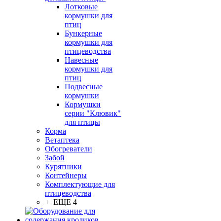
Лотковые
кормушки для
птиц
Бункерные
кормушки для
птицеводства
Навесные
кормушки для
птиц
Подвесные
кормушки
Кормушки
серии "Клювик"
для птицы
Корма
Ветаптека
Обогреватели
Забой
Курятники
Контейнеры
Комплектующие для
птицеводства
+ ЕЩЕ 4