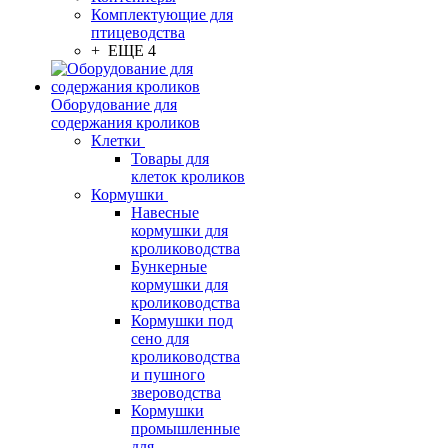
Комплектующие для
птицеводства
+ ЕЩЕ 4
Оборудование для
содержания кроликов
Клетки
Товары для
клеток кроликов
Кормушки
Навесные
кормушки для
кролиководства
Бункерные
кормушки для
кролиководства
Кормушки под
сено для
кролиководства
и пушного
звероводства
Кормушки
промышленные
для