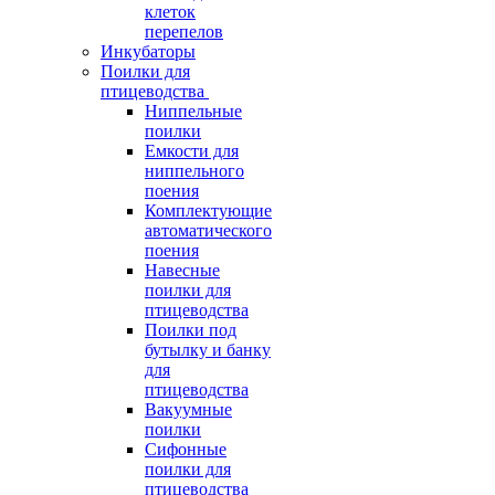
клеток
перепелов
Инкубаторы
Поилки для
птицеводства
Ниппельные
поилки
Емкости для
ниппельного
поения
Комплектующие
автоматического
поения
Навесные
поилки для
птицеводства
Поилки под
бутылку и банку
для
птицеводства
Вакуумные
поилки
Сифонные
поилки для
птицеводства