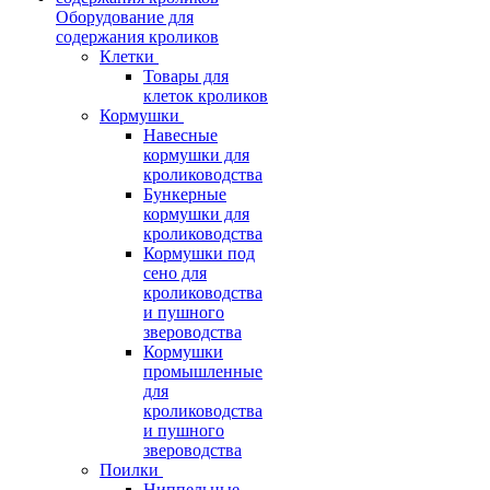
Оборудование для
содержания кроликов
Клетки
Товары для
клеток кроликов
Кормушки
Навесные
кормушки для
кролиководства
Бункерные
кормушки для
кролиководства
Кормушки под
сено для
кролиководства
и пушного
звероводства
Кормушки
промышленные
для
кролиководства
и пушного
звероводства
Поилки
Ниппельные