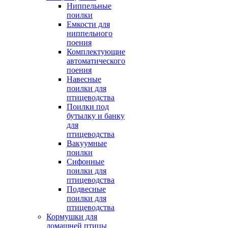
Ниппельные
поилки
Емкости для
ниппельного
поения
Комплектующие
автоматического
поения
Навесные
поилки для
птицеводства
Поилки под
бутылку и банку
для
птицеводства
Вакуумные
поилки
Сифонные
поилки для
птицеводства
Подвесные
поилки для
птицеводства
Кормушки для
домашней птицы