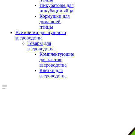
Инкубаторы для
инкубации яйца
Кормушки для
домашней
птицы
Все клетки для пушного
звероводства
Товары для
звероводства
Комплектующие
для клеток
звероводства
Клетки для
звероводства