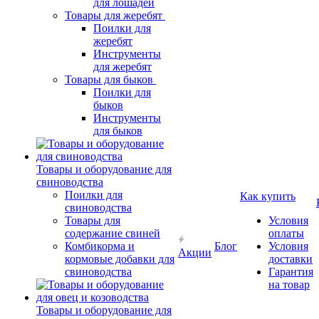
для лошадей
Товары для жеребят
Поилки для
жеребят
Инструменты
для жеребят
Товары для быков
Поилки для
быков
Инструменты
для быков
Товары и оборудование для
свиноводства
Поилки для
Как купить
свиноводства
Товары для
Условия
содержание свиней
оплаты
Комбикорма и
Блог
Условия
Акции
кормовые добавки для
доставки
свиноводства
Гарантия
на товар
Товары и оборудование для