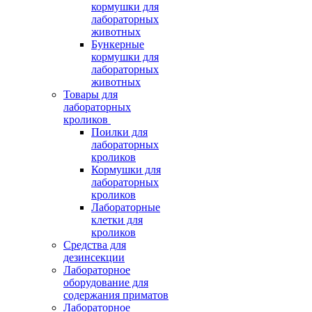
кормушки для
лабораторных
животных
Бункерные
кормушки для
лабораторных
животных
Товары для
лабораторных
кроликов
Поилки для
лабораторных
кроликов
Кормушки для
лабораторных
кроликов
Лабораторные
клетки для
кроликов
Средства для
дезинсекции
Лабораторное
оборудование для
содержания приматов
Лабораторное