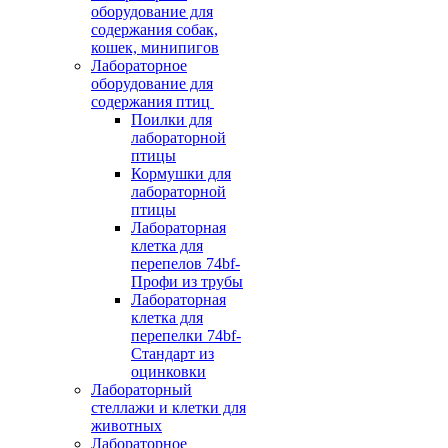
оборудование для
содержания собак,
кошек, минипигов
Лабораторное
оборудование для
содержания птиц
Поилки для
лабораторной
птицы
Кормушки для
лабораторной
птицы
Лабораторная
клетка для
перепелов 74bf-
Профи из трубы
Лабораторная
клетка для
перепелки 74bf-
Стандарт из
оцинковки
Лабораторный
стеллажи и клетки для
животных
Лабораторное