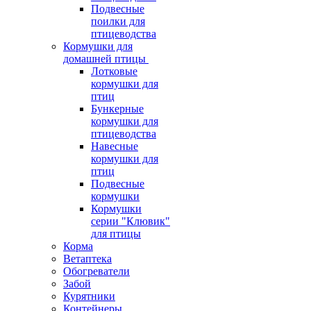
Подвесные
поилки для
птицеводства
Кормушки для
домашней птицы
Лотковые
кормушки для
птиц
Бункерные
кормушки для
птицеводства
Навесные
кормушки для
птиц
Подвесные
кормушки
Кормушки
серии "Клювик"
для птицы
Корма
Ветаптека
Обогреватели
Забой
Курятники
Контейнеры