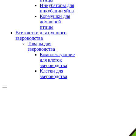
Инкубаторы для
инкубации яйца
Кормушки для
домашней
птицы
Все клетки для пушного
звероводства
Товары для
звероводства
Комплектующие
для клеток
звероводства
Клетки для
звероводства