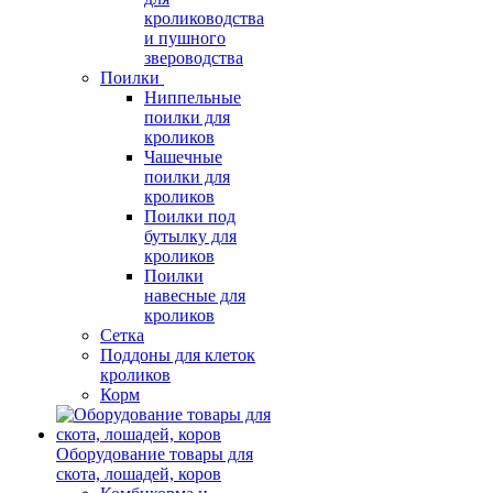
кролиководства
и пушного
звероводства
Поилки
Ниппельные
поилки для
кроликов
Чашечные
поилки для
кроликов
Поилки под
бутылку для
кроликов
Поилки
навесные для
кроликов
Сетка
Поддоны для клеток
кроликов
Корм
Оборудование товары для
скота, лошадей, коров