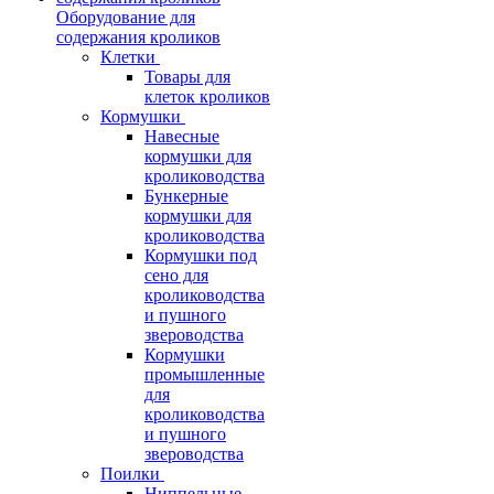
Оборудование для
содержания кроликов
Клетки
Товары для
клеток кроликов
Кормушки
Навесные
кормушки для
кролиководства
Бункерные
кормушки для
кролиководства
Кормушки под
сено для
кролиководства
и пушного
звероводства
Кормушки
промышленные
для
кролиководства
и пушного
звероводства
Поилки
Ниппельные