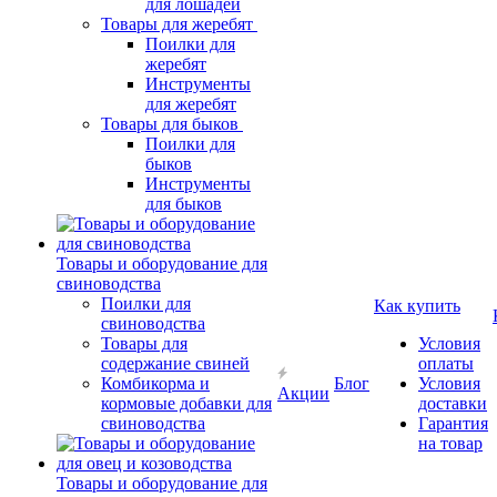
для лошадей
Товары для жеребят
Поилки для
жеребят
Инструменты
для жеребят
Товары для быков
Поилки для
быков
Инструменты
для быков
Товары и оборудование для
свиноводства
Поилки для
Как купить
свиноводства
Товары для
Условия
содержание свиней
оплаты
Комбикорма и
Блог
Условия
Акции
кормовые добавки для
доставки
свиноводства
Гарантия
на товар
Товары и оборудование для