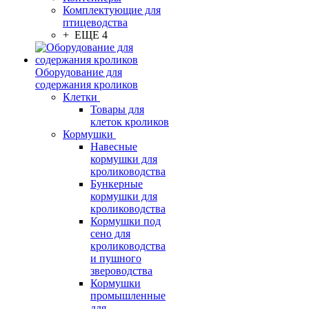
Комплектующие для
птицеводства
+ ЕЩЕ 4
Оборудование для
содержания кроликов
Клетки
Товары для
клеток кроликов
Кормушки
Навесные
кормушки для
кролиководства
Бункерные
кормушки для
кролиководства
Кормушки под
сено для
кролиководства
и пушного
звероводства
Кормушки
промышленные
для