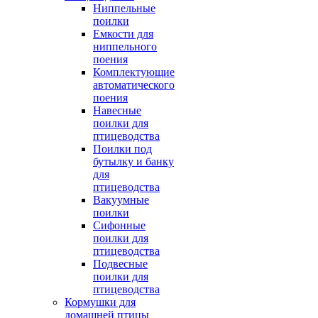
Ниппельные
поилки
Емкости для
ниппельного
поения
Комплектующие
автоматического
поения
Навесные
поилки для
птицеводства
Поилки под
бутылку и банку
для
птицеводства
Вакуумные
поилки
Сифонные
поилки для
птицеводства
Подвесные
поилки для
птицеводства
Кормушки для
домашней птицы