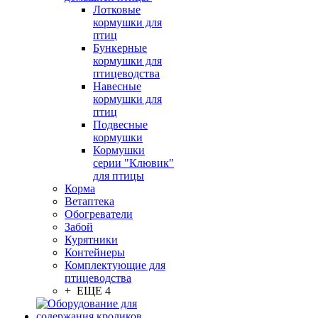
Лотковые
кормушки для
птиц
Бункерные
кормушки для
птицеводства
Навесные
кормушки для
птиц
Подвесные
кормушки
Кормушки
серии "Клювик"
для птицы
Корма
Ветаптека
Обогреватели
Забой
Курятники
Контейнеры
Комплектующие для
птицеводства
+ ЕЩЕ 4