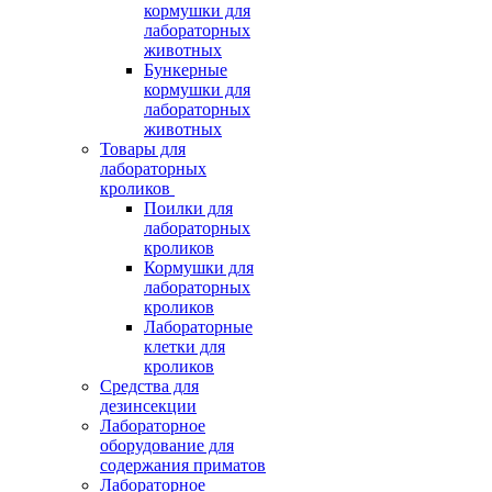
кормушки для
лабораторных
животных
Бункерные
кормушки для
лабораторных
животных
Товары для
лабораторных
кроликов
Поилки для
лабораторных
кроликов
Кормушки для
лабораторных
кроликов
Лабораторные
клетки для
кроликов
Средства для
дезинсекции
Лабораторное
оборудование для
содержания приматов
Лабораторное