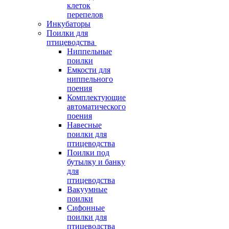
клеток
перепелов
Инкубаторы
Поилки для
птицеводства
Ниппельные
поилки
Емкости для
ниппельного
поения
Комплектующие
автоматического
поения
Навесные
поилки для
птицеводства
Поилки под
бутылку и банку
для
птицеводства
Вакуумные
поилки
Сифонные
поилки для
птицеводства