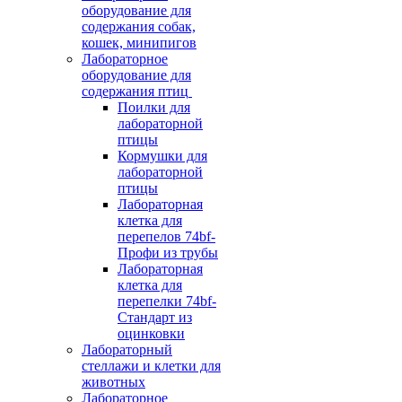
оборудование для
содержания собак,
кошек, минипигов
Лабораторное
оборудование для
содержания птиц
Поилки для
лабораторной
птицы
Кормушки для
лабораторной
птицы
Лабораторная
клетка для
перепелов 74bf-
Профи из трубы
Лабораторная
клетка для
перепелки 74bf-
Стандарт из
оцинковки
Лабораторный
стеллажи и клетки для
животных
Лабораторное