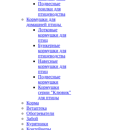
Подвесные
поилки для
птицеводства
Кормушки для
домашней птицы
Лотковые
кормушки для
птиц
Бункерные
кормушки для
птицеводства
Навесные
кормушки для
птиц
Подвесные
кормушки
Кормушки
серии "Клювик"
для птицы
Корма
Ветаптека
Обогреватели
Забой
Курятники
Контейнеры