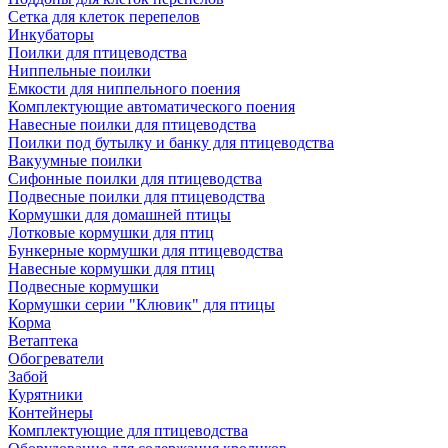
Сетка для клеток перепелов
Инкубаторы
Поилки для птицеводства
Ниппельные поилки
Емкости для ниппельного поения
Комплектующие автоматического поения
Навесные поилки для птицеводства
Поилки под бутылку и банку для птицеводства
Вакуумные поилки
Сифонные поилки для птицеводства
Подвесные поилки для птицеводства
Кормушки для домашней птицы
Лотковые кормушки для птиц
Бункерные кормушки для птицеводства
Навесные кормушки для птиц
Подвесные кормушки
Кормушки серии "Клювик" для птицы
Корма
Ветаптека
Обогреватели
Забой
Курятники
Контейнеры
Комплектующие для птицеводства