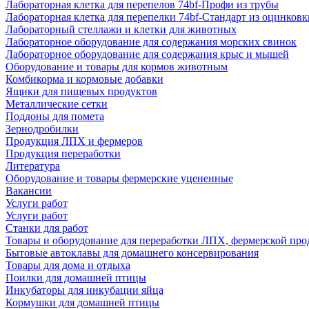
Лабораторная клетка для перепелов 74bf-Профи из трубы
Лабораторная клетка для перепелки 74bf-Стандарт из оцинковк
Лабораторный стеллажи и клетки для животных
Лабораторное оборудование для содержания морских свинок
Лабораторное оборудование для содержания крыс и мышей
Оборудование и товары для кормов животным
Комбикорма и кормовые добавки
Ящики для пищевых продуктов
Металлические сетки
Поддоны для помета
Зернодробилки
Продукция ЛПХ и фермеров
Продукция переработки
Литература
Оборудование и товары фермерские уцененные
Вакансии
Услуги работ
Услуги работ
Станки для работ
Товары и оборудование для переработки ЛПХ, фермерской пр
Бытовые автоклавы для домашнего консервирования
Товары для дома и отдыха
Поилки для домашней птицы
Инкубаторы для инкубации яйца
Кормушки для домашней птицы