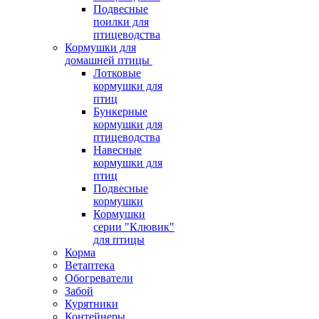
Подвесные
поилки для
птицеводства
Кормушки для
домашней птицы
Лотковые
кормушки для
птиц
Бункерные
кормушки для
птицеводства
Навесные
кормушки для
птиц
Подвесные
кормушки
Кормушки
серии "Клювик"
для птицы
Корма
Ветаптека
Обогреватели
Забой
Курятники
Контейнеры