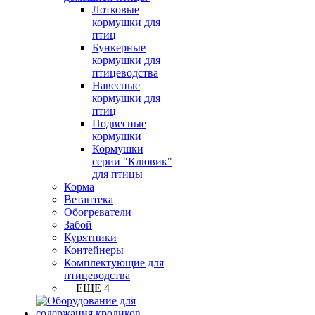
Лотковые
кормушки для
птиц
Бункерные
кормушки для
птицеводства
Навесные
кормушки для
птиц
Подвесные
кормушки
Кормушки
серии "Клювик"
для птицы
Корма
Ветаптека
Обогреватели
Забой
Курятники
Контейнеры
Комплектующие для
птицеводства
+ ЕЩЕ 4