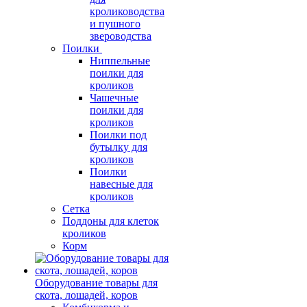
кролиководства
и пушного
звероводства
Поилки
Ниппельные
поилки для
кроликов
Чашечные
поилки для
кроликов
Поилки под
бутылку для
кроликов
Поилки
навесные для
кроликов
Сетка
Поддоны для клеток
кроликов
Корм
Оборудование товары для
скота, лошадей, коров