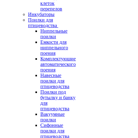
клеток
перепелов
Инкубаторы
Поилки для
птицеводства
Ниппельные
поилки
Емкости для
ниппельного
поения
Комплектующие
автоматического
поения
Навесные
поилки для
птицеводства
Поилки под
бутылку и банку
для
птицеводства
Вакуумные
поилки
Сифонные
поилки для
птицеводства