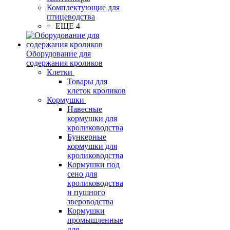
Комплектующие для
птицеводства
+ ЕЩЕ 4
Оборудование для
содержания кроликов
Клетки
Товары для
клеток кроликов
Кормушки
Навесные
кормушки для
кролиководства
Бункерные
кормушки для
кролиководства
Кормушки под
сено для
кролиководства
и пушного
звероводства
Кормушки
промышленные
для