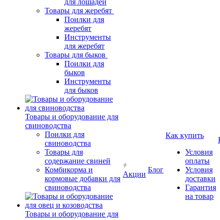
для лошадей
Товары для жеребят
Поилки для
жеребят
Инструменты
для жеребят
Товары для быков
Поилки для
быков
Инструменты
для быков
Товары и оборудование для
свиноводства
Поилки для
Как купить
свиноводства
Товары для
Условия
содержание свиней
оплаты
Комбикорма и
Блог
Условия
Акции
кормовые добавки для
доставки
свиноводства
Гарантия
на товар
Товары и оборудование для