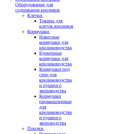
Оборудование для
содержания кроликов
Клетки
Товары для
клеток кроликов
Кормушки
Навесные
кормушки для
кролиководства
Бункерные
кормушки для
кролиководства
Кормушки под
сено для
кролиководства
и пушного
звероводства
Кормушки
промышленные
для
кролиководства
и пушного
звероводства
Поилки
Ниппельные