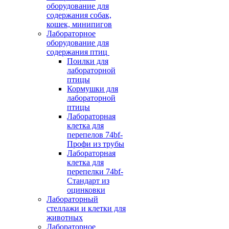
оборудование для
содержания собак,
кошек, минипигов
Лабораторное
оборудование для
содержания птиц
Поилки для
лабораторной
птицы
Кормушки для
лабораторной
птицы
Лабораторная
клетка для
перепелов 74bf-
Профи из трубы
Лабораторная
клетка для
перепелки 74bf-
Стандарт из
оцинковки
Лабораторный
стеллажи и клетки для
животных
Лабораторное