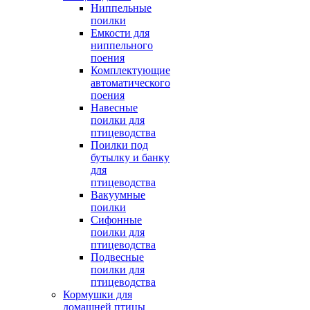
Ниппельные
поилки
Емкости для
ниппельного
поения
Комплектующие
автоматического
поения
Навесные
поилки для
птицеводства
Поилки под
бутылку и банку
для
птицеводства
Вакуумные
поилки
Сифонные
поилки для
птицеводства
Подвесные
поилки для
птицеводства
Кормушки для
домашней птицы