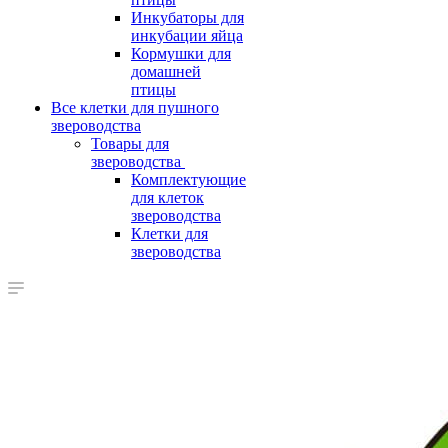
Инкубаторы для
инкубации яйца
Кормушки для
домашней
птицы
Все клетки для пушного
звероводства
Товары для
звероводства
Комплектующие
для клеток
звероводства
Клетки для
звероводства