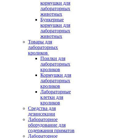
кормушки для
лабораторных
животных
Бункерные
кормушки для
лабораторных
животных
Товары для
лабораторных
кроликов
Поилки для
лабораторных
кроликов
Кормушки для
лабораторных
кроликов
Лабораторные
клетки для
кроликов
Средства для
дезинсекции
Лабораторное
оборудование для
содержания приматов
Лабораторное