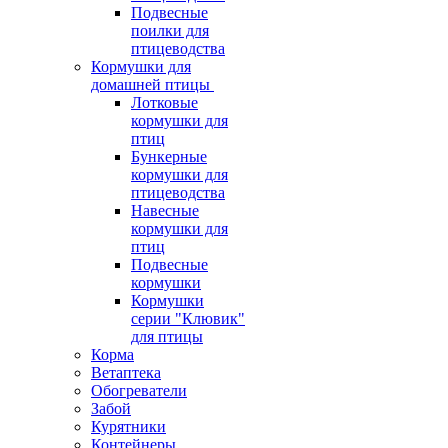
Подвесные
поилки для
птицеводства
Кормушки для
домашней птицы
Лотковые
кормушки для
птиц
Бункерные
кормушки для
птицеводства
Навесные
кормушки для
птиц
Подвесные
кормушки
Кормушки
серии "Клювик"
для птицы
Корма
Ветаптека
Обогреватели
Забой
Курятники
Контейнеры