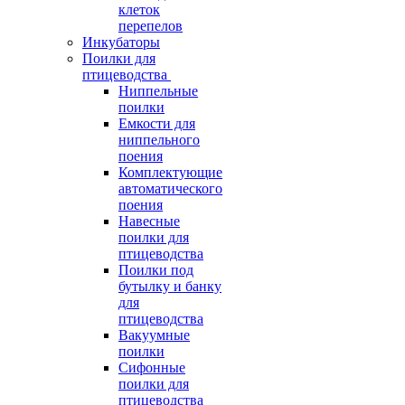
клеток
перепелов
Инкубаторы
Поилки для
птицеводства
Ниппельные
поилки
Емкости для
ниппельного
поения
Комплектующие
автоматического
поения
Навесные
поилки для
птицеводства
Поилки под
бутылку и банку
для
птицеводства
Вакуумные
поилки
Сифонные
поилки для
птицеводства