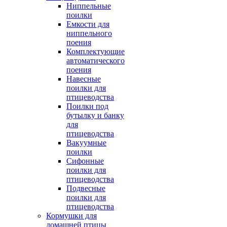
Ниппельные
поилки
Емкости для
ниппельного
поения
Комплектующие
автоматического
поения
Навесные
поилки для
птицеводства
Поилки под
бутылку и банку
для
птицеводства
Вакуумные
поилки
Сифонные
поилки для
птицеводства
Подвесные
поилки для
птицеводства
Кормушки для
домашней птицы