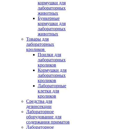
кормушки для
лабораторных
животных
Бункерные
кормушки для
лабораторных
животных
Товары для
лабораторных
кроликов
Поилки для
лабораторных
кроликов
Кормушки для
лабораторных
кроликов
Лабораторные
клетки для
кроликов
Средства для
дезинсекции
Лабораторное
оборудование для
содержания приматов
Лабораторное