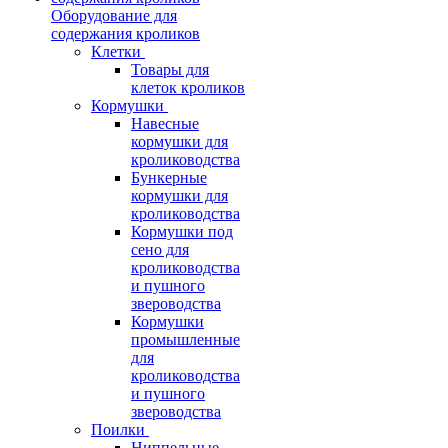
Оборудование для
содержания кроликов
Клетки
Товары для
клеток кроликов
Кормушки
Навесные
кормушки для
кролиководства
Бункерные
кормушки для
кролиководства
Кормушки под
сено для
кролиководства
и пушного
звероводства
Кормушки
промышленные
для
кролиководства
и пушного
звероводства
Поилки
Ниппельные