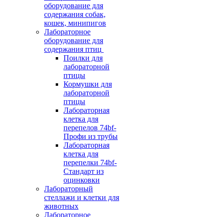
оборудование для
содержания собак,
кошек, минипигов
Лабораторное
оборудование для
содержания птиц
Поилки для
лабораторной
птицы
Кормушки для
лабораторной
птицы
Лабораторная
клетка для
перепелов 74bf-
Профи из трубы
Лабораторная
клетка для
перепелки 74bf-
Стандарт из
оцинковки
Лабораторный
стеллажи и клетки для
животных
Лабораторное