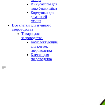
Инкубаторы для
инкубации яйца
Кормушки для
домашней
птицы
Все клетки для пушного
звероводства
Товары для
звероводства
Комплектующие
для клеток
звероводства
Клетки для
звероводства