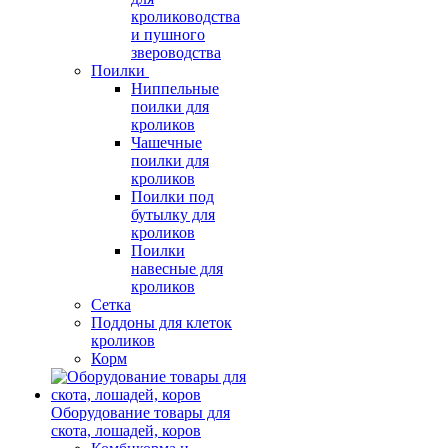
кролиководства
и пушного
звероводства
Поилки
Ниппельные
поилки для
кроликов
Чашечные
поилки для
кроликов
Поилки под
бутылку для
кроликов
Поилки
навесные для
кроликов
Сетка
Поддоны для клеток
кроликов
Корм
Оборудование товары для
скота, лошадей, коров