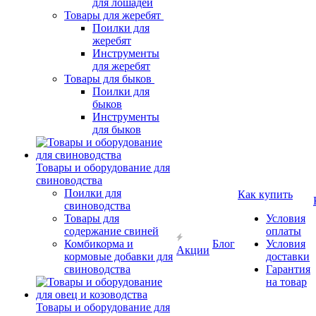
для лошадей
Товары для жеребят
Поилки для
жеребят
Инструменты
для жеребят
Товары для быков
Поилки для
быков
Инструменты
для быков
Товары и оборудование для
свиноводства
Поилки для
Как купить
свиноводства
Товары для
Условия
содержание свиней
оплаты
Комбикорма и
Блог
Условия
Акции
кормовые добавки для
доставки
свиноводства
Гарантия
на товар
Товары и оборудование для