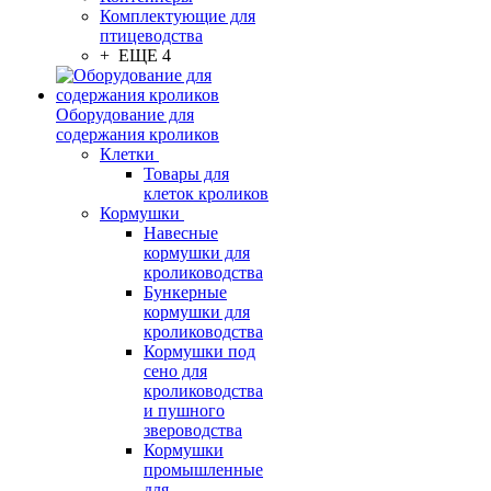
Комплектующие для
птицеводства
+ ЕЩЕ 4
Оборудование для
содержания кроликов
Клетки
Товары для
клеток кроликов
Кормушки
Навесные
кормушки для
кролиководства
Бункерные
кормушки для
кролиководства
Кормушки под
сено для
кролиководства
и пушного
звероводства
Кормушки
промышленные
для