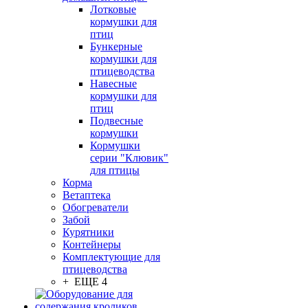
Лотковые
кормушки для
птиц
Бункерные
кормушки для
птицеводства
Навесные
кормушки для
птиц
Подвесные
кормушки
Кормушки
серии "Клювик"
для птицы
Корма
Ветаптека
Обогреватели
Забой
Курятники
Контейнеры
Комплектующие для
птицеводства
+ ЕЩЕ 4