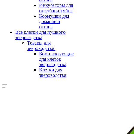
Инкубаторы для
инкубации яйца
Кормушки для
домашней
птицы
Все клетки для пушного
звероводства
Товары для
звероводства
Комплектующие
для клеток
звероводства
Клетки для
звероводства