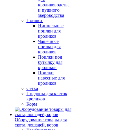
кролиководства
и пушного
звероводства
Поилки
Ниппельные
поилки для
кроликов
Чашечные
поилки для
кроликов
Поилки под
бутылку для
кроликов
Поилки
навесные для
кроликов
Сетка
Поддоны для клеток
кроликов
Корм
Оборудование товары для
скота, лошадей, коров