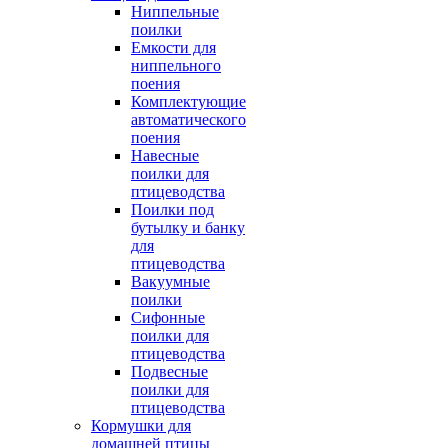
Ниппельные
поилки
Емкости для
ниппельного
поения
Комплектующие
автоматического
поения
Навесные
поилки для
птицеводства
Поилки под
бутылку и банку
для
птицеводства
Вакуумные
поилки
Сифонные
поилки для
птицеводства
Подвесные
поилки для
птицеводства
Кормушки для
домашней птицы