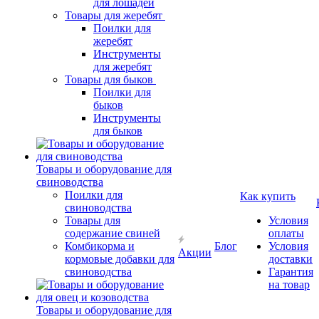
для лошадей
Товары для жеребят
Поилки для
жеребят
Инструменты
для жеребят
Товары для быков
Поилки для
быков
Инструменты
для быков
Товары и оборудование для
свиноводства
Поилки для
Как купить
свиноводства
Товары для
Условия
содержание свиней
оплаты
Комбикорма и
Блог
Условия
Акции
кормовые добавки для
доставки
свиноводства
Гарантия
на товар
Товары и оборудование для