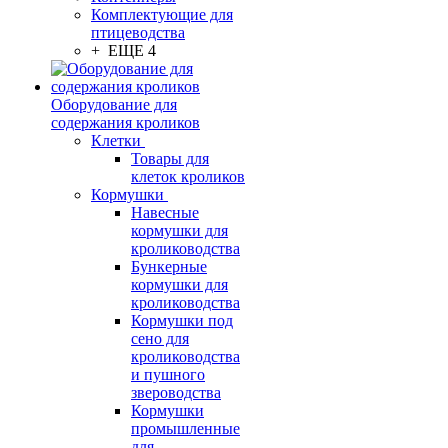
Комплектующие для
птицеводства
+ ЕЩЕ 4
Оборудование для
содержания кроликов
Клетки
Товары для
клеток кроликов
Кормушки
Навесные
кормушки для
кролиководства
Бункерные
кормушки для
кролиководства
Кормушки под
сено для
кролиководства
и пушного
звероводства
Кормушки
промышленные
для