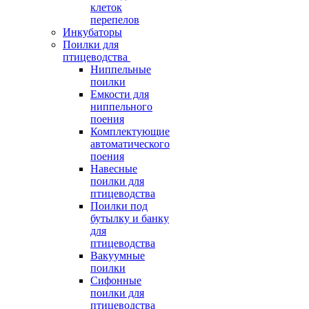
клеток
перепелов
Инкубаторы
Поилки для
птицеводства
Ниппельные
поилки
Емкости для
ниппельного
поения
Комплектующие
автоматического
поения
Навесные
поилки для
птицеводства
Поилки под
бутылку и банку
для
птицеводства
Вакуумные
поилки
Сифонные
поилки для
птицеводства