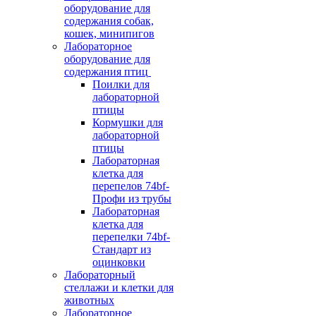
оборудование для
содержания собак,
кошек, минипигов
Лабораторное
оборудование для
содержания птиц
Поилки для
лабораторной
птицы
Кормушки для
лабораторной
птицы
Лабораторная
клетка для
перепелов 74bf-
Профи из трубы
Лабораторная
клетка для
перепелки 74bf-
Стандарт из
оцинковки
Лабораторный
стеллажи и клетки для
животных
Лабораторное