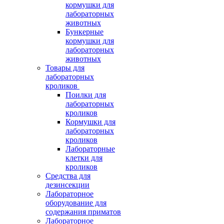
кормушки для
лабораторных
животных
Бункерные
кормушки для
лабораторных
животных
Товары для
лабораторных
кроликов
Поилки для
лабораторных
кроликов
Кормушки для
лабораторных
кроликов
Лабораторные
клетки для
кроликов
Средства для
дезинсекции
Лабораторное
оборудование для
содержания приматов
Лабораторное