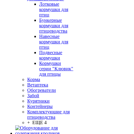
Лотковые
кормушки для
птиц
Бункерные
кормушки для
птицеводства
Навесные
кормушки для
птиц
Подвесные
кормушки
Кормушки
серии "Клювик"
для птицы
Корма
Ветаптека
Обогреватели
Забой
Курятники
Контейнеры
Комплектующие для
птицеводства
+ ЕЩЕ 4