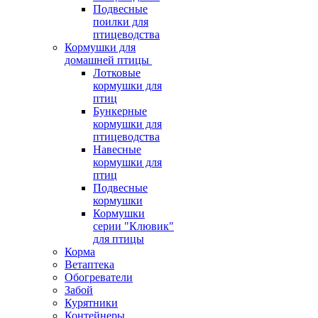
Подвесные
поилки для
птицеводства
Кормушки для
домашней птицы
Лотковые
кормушки для
птиц
Бункерные
кормушки для
птицеводства
Навесные
кормушки для
птиц
Подвесные
кормушки
Кормушки
серии "Клювик"
для птицы
Корма
Ветаптека
Обогреватели
Забой
Курятники
Контейнеры