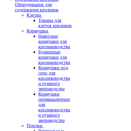
Оборудование для
содержания кроликов
Клетки
Товары для
клеток кроликов
Кормушки
Навесные
кормушки для
кролиководства
Бункерные
кормушки для
кролиководства
Кормушки под
сено для
кролиководства
и пушного
звероводства
Кормушки
промышленные
для
кролиководства
и пушного
звероводства
Поилки
Ниппельные